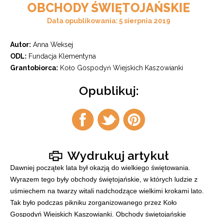
OBCHODY ŚWIĘTOJAŃSKIE
Data opublikowania: 5 sierpnia 2019
Autor:
Anna Weksej
ODL:
Fundacja Klementyna
Grantobiorca:
Koło Gospodyń Wiejskich Kaszowianki
Opublikuj:
Udostępnij
Udostępnij
Udostępnij
na
na
na
facebook
twitter
pintrest
Wydrukuj artykuł
Dawniej początek lata był okazją do wielkiego świętowania.
Wyrazem tego były obchody świętojańskie, w których ludzie z
uśmiechem na twarzy witali nadchodzące wielkimi krokami lato.
Tak było podczas pikniku zorganizowanego przez Koło
Gospodyń Wiejskich Kaszowianki. Obchody świętojańskie