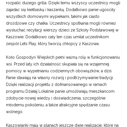
rozpalić dużego grilla. Dzięki temu wszyscy uczestnicy mogli
zajadać się kiełbaską i kaszanką. Dodatkowo panie ugościły
wszystkich domowymi wypiekami, takimi jak ciasto
drożdżowe czy chałka. Uczestnicy spotkania mogli również
wysłuchać recytacji wierszy dzieci ze Szkoły Podstawowej w
Kaszowie. Dodatkowo cały ten czas umilał uczestnikom
zespół Lets Play, który tworzą chłopcy z Kaszowa.
Koło Gospodyń Wiejskich pełni ważną rolę w funkcjonowaniu
wsi. Przed laty ich działalność skupiała się na wzajemnej
pomocy w wypełnianiu codziennych obowiązków, a dziś
Panie stawiają na własny rozwój i podtrzymywanie tradycji.
Dzięki realizacji projektu z dofinansowanego w ramach
programu Działaj Lokalnie panie umożliwiają mieszkańcom
zdobycie nowej wiedzy i doświadczenia, szczególnie
młodemu pokoleniu, a także atrakcyjne spędzanie czasu
wolnego.
Kaszowianki mają w planach jeszcze dwie realizacje, które na