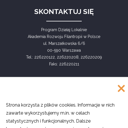
SKONTAKTUJ SIĘ
Program Działaj Lokalnie
Akademia Rozwoju Filantropii w Polsce
ul. Marszałkowska 6/6
00-590 Warszawa
Tel.: 226220122, 226220208, 226220209
Faks: 226220211
COPYRIGHT
Strona korzysta z plików cookies. Informacje w nich
©
Akademia Rozwoju Filantropii w Polsce
zawarte wykorzystujemy m.in. w celach
2016
statystycznych i funkcjonalnych. Dalsze
Projekt i realizacja
SMULTRON