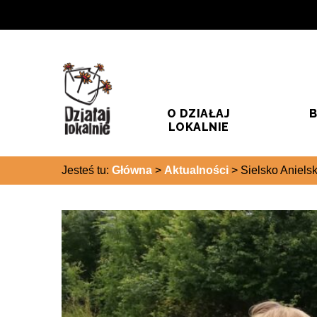
Przejdź do treści
Przejdź do wyszukiwarki
O DZIAŁAJ
B
LOKALNIE
Jesteś tu:
Główna
>
Aktualności
>
Sielsko Aniels