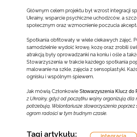
Głównym celem projektu był wzrost integracji s
Ukrainy, wsparcie psychiczne uchodźców, a szc
społecznym oraz wzmocnienie poczucia akceptac
Spotkania obfitowały w wiele ciekawych zajęć. P
samodzielnie wydoić krowę, kozę oraz zrobili 
atrakcją były oprowadzanki na koniu i ośle a ta
Stowarzyszenia w trakcie każdego spotkania popr
malowanie na szkle, zajęcia z sensoplastyki. Ka
ognisku i wspólnym śpiewem.
Jak mówią Członkowie
Stowarzyszenia
Klucz do
z Ukrainy, gdyż od początku wojny organizują dla n
potrzebują. Wolontariusze stowarzyszenia poprzez
ogrom radości w tym trudnym czasie.
Tagi artykułu:
integracja