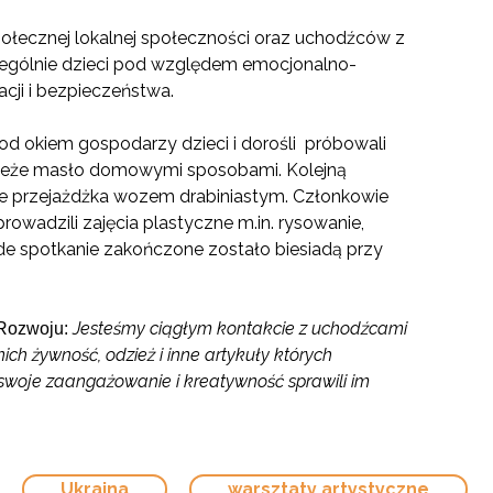
połecznej lokalnej społeczności oraz uchodźców z
zególnie dzieci pod względem emocjonalno-
ji i bezpieczeństwa.
od okiem gospodarzy dzieci i dorośli próbowali
świeże masło domowymi sposobami. Kolejną
kże przejażdżka wozem drabiniastym. Członkowie
owadzili zajęcia plastyczne m.in. rysowanie,
żde spotkanie zakończone zostało biesiadą przy
Jesteśmy ciągłym kontakcie z uchodźcami
 Rozwoju:
ich żywność, odzież i inne artykuły których
 swoje zaangażowanie i kreatywność sprawili im
Ukraina
warsztaty artystyczne