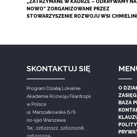
„ZATRZYMANE W KADRZE – ODKRYWAMY NA
NOWO” ZORGANIZOWANE PRZEZ
STOWARZYSZENIE ROZWOJU WSI CHMIELIN
SKONTAKTUJ SIĘ
MEN
O DZIA
Program Działaj Lokalnie
ZASIĘ
Akademia Rozwoju Filantropii
BAZA 
w Polsce
KONTA
ul. Marszałkowska 6/6
KLAUZ
00-590 Warszawa
POLIT
Tel.: 226220122, 226220208,
PRYWA
226220209