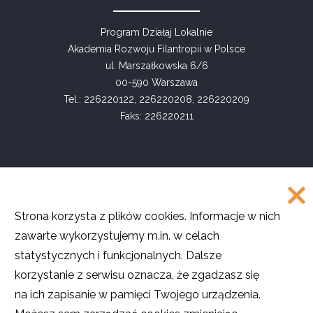
Program Działaj Lokalnie
Akademia Rozwoju Filantropii w Polsce
ul. Marszałkowska 6/6
00-590 Warszawa
Tel.: 226220122, 226220208, 226220209
Faks: 226220211
COPYRIGHT
Strona korzysta z plików cookies. Informacje w nich
©
Akademia Rozwoju Filantropii w Polsce
zawarte wykorzystujemy m.in. w celach
2016
statystycznych i funkcjonalnych. Dalsze
Projekt i realizacja
SMULTRON
korzystanie z serwisu oznacza, że zgadzasz się
na ich zapisanie w pamięci Twojego urządzenia.