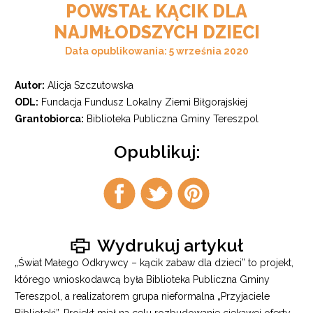
POWSTAŁ KĄCIK DLA
NAJMŁODSZYCH DZIECI
Data opublikowania: 5 września 2020
Autor:
Alicja Szczutowska
ODL:
Fundacja Fundusz Lokalny Ziemi Biłgorajskiej
Grantobiorca:
Biblioteka Publiczna Gminy Tereszpol
Opublikuj:
Udostępnij
Udostępnij
Udostępnij
na
na
na
facebook
twitter
pintrest
Wydrukuj artykuł
„Świat Małego Odkrywcy – kącik zabaw dla dzieci” to projekt,
którego wnioskodawcą była Biblioteka Publiczna Gminy
Tereszpol, a realizatorem grupa nieformalna „Przyjaciele