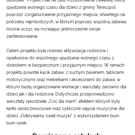
Biblioteki”. Projekt miał na celu rozbudowanie ciekawej oferty
spędzania wolnego czasu dla dzieci z gminy Tereszpol
poprzez zorganizowanie przyjaznego miejsca, otwartego na
potrzeby najmłodszych, w którym poprzez wspólną zabawę
można uczyć się rozwijając jednocześnie swoje
zainteresowania.
Celem projektu była również aktywizacja rodziców i
opiekunów do wspólnego spędzania wolnego czasu z
dzieckiem w bezpiecznym i przyjaznym miejscu. W ramach
projektu powstał kącik zabaw, z suchym basenem, tablicami
motorycznymi oraz mebelkami i akcesoriami do zabaw, w
którym będą organizowane animacje i warsztaty zarówno dla
dzieci jak i dla rodziców. Dotychczas przeprowadzono
warsztaty rękodzieła „Coś dla mam”, efektem których były
kartki okolicznościowe oraz cykliczne zajęcia muzyczne dla
dzieci „Odkrywamy świat muzyki” z wykorzystaniem bum
bum rurek.