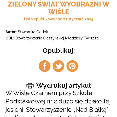
ZIELONY ŚWIAT WYOBRAŹNI W
WIŚLE
Data opublikowania: 21 stycznia 2025
Autor:
Sławomira Godek
ODL:
Stowarzyszenie Cieszyńskiej Młodzieży Twórczej
Opublikuj:
Udostępnij
Udostępnij
Udostępnij
na
na
na
facebook
twitter
pintrest
Wydrukuj artykuł
W Wiśle Czarnem przy Szkole
Podstawowej nr 2 dużo się działo tej
jesieni. Stowarzyszenie „Nad Białką”