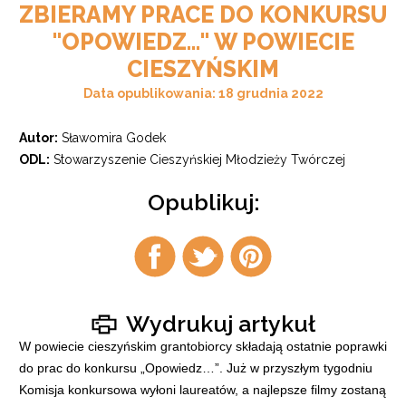
ZBIERAMY PRACE DO KONKURSU
"OPOWIEDZ…" W POWIECIE
CIESZYŃSKIM
Data opublikowania: 18 grudnia 2022
Autor:
Sławomira Godek
ODL:
Stowarzyszenie Cieszyńskiej Młodzieży Twórczej
Opublikuj:
Udostępnij
Udostępnij
Udostępnij
na
na
na
facebook
twitter
pintrest
Wydrukuj artykuł
W powiecie cieszyńskim grantobiorcy składają ostatnie poprawki
do prac do konkursu „Opowiedz…”. Już w przyszłym tygodniu
Komisja konkursowa wyłoni laureatów, a najlepsze filmy zostaną