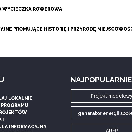
ZA WYCIECZKA ROWEROWA
JNE PROMUJĄCE HISTORIĘ I PRZYRODĘ MIEJSCOWOŚ
U
NAJPOPULARNIEJ
Archiwum
Projekt modelow
ŁAJ LOKALNIE
tagu:
G PROGRAMU
PROJEKTÓW
Archiwum
generator energii społ
tagu:
KT
ULA INFORMACYJNA
Archiwum
ARFP