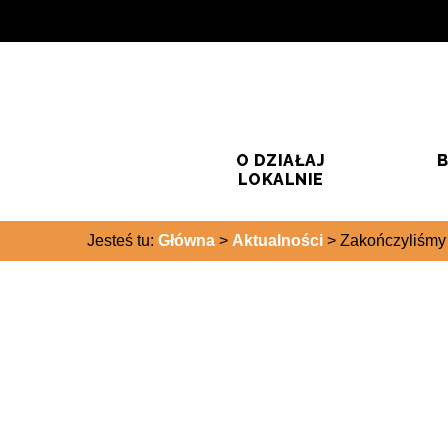
Przejdź do treści
Przejdź do wyszukiwarki
O DZIAŁAJ
B
LOKALNIE
Jesteś tu:
Główna
>
Aktualności
>
Zakończyliśmy 