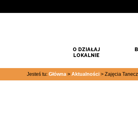
Przejdź do treści
Przejdź do wyszukiwarki
O DZIAŁAJ
B
LOKALNIE
Jesteś tu:
Główna
>
Aktualności
>
Zajęcia Tanecz