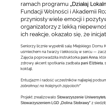
ramach programu
„Działaj Lokaln
Fundacji Wolności i Akademii Roz
przyniosły wiele emocji i pozyt
organizatorzy z lekką niepewnoś
ich reakcje, okazało się, że inicj
Seniorzy licznie wypełnili salę Miejskiego Domu K
uśmiechem na twarzy i lekkością w sercu — zac
Zajęcia poprowadziła instruktorka
, kt
pani Anna
zdrowy akcent spotkania zadbała
,
pani Elżbieta
koktajl.
Entuzjazm i radość uczestników najlepiej podsu
zabraknąć na kolejnych zajęciach!”
Projekt zrealizowało
Stowarzyszenie Uniwersytet
z siedzi
Stowarzyszeniem LGD „Dolina Stobrawy”