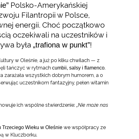
Polsko-Amerykańskiej
ie”
woju Filantropii w Polsce,
ywnej energii. Choć początkowo
cią oczekiwali na uczestników i
atywa była
!
„trafiona w punkt”
ultury w Oleśnie, a już po kilku chwilach — z
zęli tańczyć w rytmach
.
cumbii, salsy i flamenco
óra zarażała wszystkich dobrym humorem, a o
 serwując uczestnikom fantazyjny, pełen witamin
mowuje ich wspólne stwierdzenie:
„Nie może nas
we współpracy ze
u Trzeciego Wieku w Oleśnie
bą w Kluczborku.