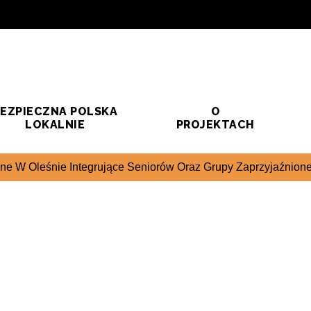
EZPIECZNA POLSKA
O
LOKALNIE
PROJEKTACH
ne W Oleśnie Integrujące Seniorów Oraz Grupy Zaprzyjaźnion