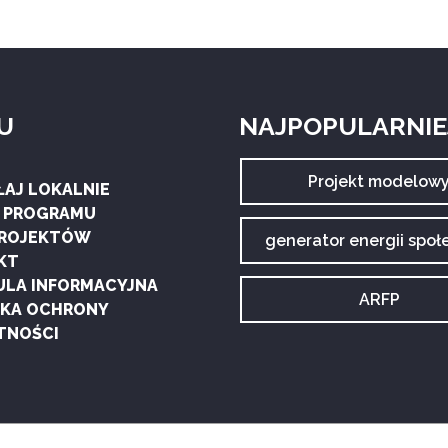
U
NAJPOPULARNIEJ
Archiwum
Projekt modelow
ŁAJ LOKALNIE
tagu:
G PROGRAMU
PROJEKTÓW
Archiwum
generator energii społ
tagu:
KT
ULA INFORMACYJNA
Archiwum
ARFP
YKA OCHRONY
tagu:
TNOŚCI