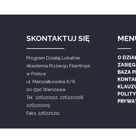
SKONTAKTUJ SIĘ
MEN
O DZIA
Program Działaj Lokalnie
ZASIĘ
Akademia Rozwoju Filantropii
BAZA 
w Polsce
KONTA
ul. Marszałkowska 6/6
KLAUZ
00-590 Warszawa
POLIT
Tel.: 226220122, 226220208,
PRYWA
226220209
Faks: 226220211