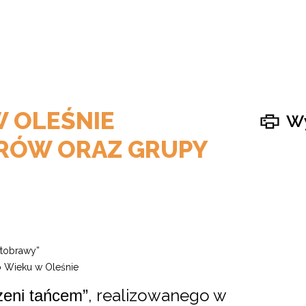
W OLEŚNIE
Wy
ORÓW ORAZ GRUPY
Stobrawy”
o Wieku w Oleśnie
, realizowanego w
zeni tańcem”