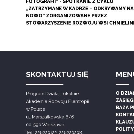
FOTOGRAFII” - SPOTKANIE Z CYKLU
„ZATRZYMANE W KADRZE – ODKRYWAMY NA
NOWO” ZORGANIZOWANE PRZEZ
STOWARZYSZENIE ROZWOJU WSI CHMIELIN
SKONTAKTUJ SIĘ
MEN
O DZIA
Program Działaj Lokalnie
ZASIĘ
Akademia Rozwoju Filantropii
BAZA 
w Polsce
KONTA
ul. Marszałkowska 6/6
KLAUZ
00-590 Warszawa
POLIT
Tel.: 226220122, 226220208,