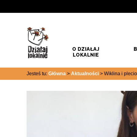
Przejdź do treści
Przejdź do wyszukiwarki
O DZIAŁAJ
B
LOKALNIE
Jesteś tu:
Główna
>
Aktualności
>
Wiklina i plec