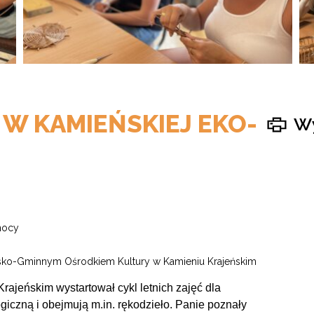
I W KAMIEŃSKIEJ EKO-
Wy
łnocy
jsko-Gminnym Ośrodkiem Kultury w Kamieniu Krajeńskim
jeńskim wystartował cykl letnich zajęć dla
giczną i obejmują m.in. rękodzieło. Panie poznały