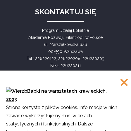
SKONTAKTUJ SIĘ
Program Działaj Lokalnie
Akademia Rozwoju Filantropii w Polsce
ul. Marszałkowska 6/6
00-590 Warszawa
Tel.: 226220122, 226220208, 226220209
Faks: 226220211
COPYRIGHT
Strona korzysta z plików cookies. Informacje w nich
©
Akademia Rozwoju Filantropii w Polsce
zawarte wykorzystujemy m.in. w celach
2016
statystycznych i funkcjonalnych. Dalsze
Projekt i realizacja
SMULTRON