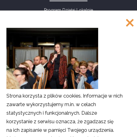
Program Działaj Lokalnie
Akademia Rozwoju Filantropii w Polsce
ul. Marszałkowska 6/6
00-590 Warszawa
Tel.: 226220122, 226220208, 226220209
Faks: 226220211
COPYRIGHT
©
Akademia Rozwoju Filantropii w Polsce
Strona korzysta z plików cookies. Informacje w nich
2016
zawarte wykorzystujemy m.in. w celach
Projekt i realizacja
SMULTRON
statystycznych i funkcjonalnych. Dalsze
korzystanie z serwisu oznacza, że zgadzasz się
na ich zapisanie w pamięci Twojego urządzenia.