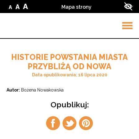
Przejdź do treści
Przejdź do wyszukiwarki
A
A
Mapa strony
A
Zmień
Zmień
Zmień
Zwi
wielkość
wielkość
wielkość
kon
liter
liter
w
liter
na
ser
na
małą
na
średnią
dużą
Rozw
men
HISTORIE POWSTANIA MIASTA
PRZYBLIŻĄ OD NOWA
Data opublikowania: 16 lipca 2020
Autor:
Bożena Nowakowska
Opublikuj:
Udostępnij
Udostępnij
Udostępnij
na
na
na
facebook
twitter
pintrest