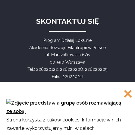
SKONTAKTUJ SIĘ
Program Działaj Lokalnie
Akademia Rozwoju Filantropii w Polsce
ul. Marszałkowska 6/6
00-590 Warszawa
Tel.: 226220122, 226220208, 226220209
Faks: 226220211
COPYRIGHT
Strona korzysta z plików cookies. Informacje w nich
©
Akademia Rozwoju Filantropii w Polsce
zawarte wykorzystujemy m.in. w celach
2016