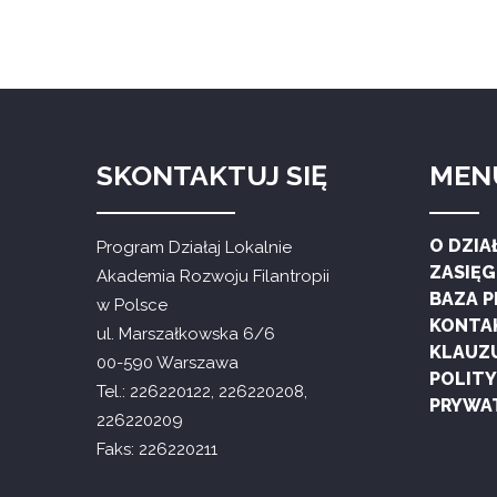
SKONTAKTUJ SIĘ
MEN
O DZIA
Program Działaj Lokalnie
ZASIĘ
Akademia Rozwoju Filantropii
BAZA 
w Polsce
KONTA
ul. Marszałkowska 6/6
KLAUZ
00-590 Warszawa
POLIT
Tel.: 226220122, 226220208,
PRYWA
226220209
Faks: 226220211