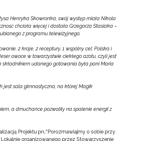
sołtysa Henryka Skowronka, swój występ miała Nikola
czność chciała więcej i dostała Grzegorza Stasiaka –
 lubianego z programu telewizyjnego.
wanie. 2 kraje, 2 receptury, 1 wspólny cel: Polska i
deser owoce w towarzystwie ciekłego azotu, czyli jest
 składnikiem udanego gotowania była pani Maria
h jest sala gimnastyczna, na której Magik
niem, a dmuchańce pozwoliły na spalenie energii z
alizacją Projektu pn.:”Porozmawiajmy o sobie przy
j Lokalnie organizowanego przez Stowarzyszenie