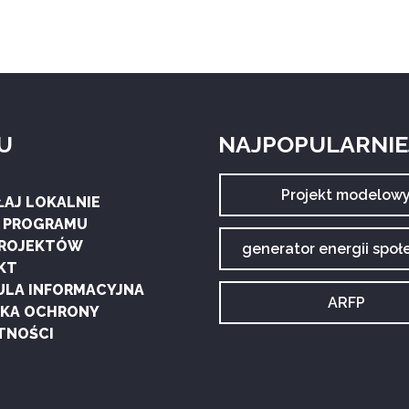
U
NAJPOPULARNIEJ
Archiwum
Projekt modelow
ŁAJ LOKALNIE
tagu:
G PROGRAMU
PROJEKTÓW
Archiwum
generator energii społ
tagu:
KT
ULA INFORMACYJNA
Archiwum
ARFP
YKA OCHRONY
tagu:
TNOŚCI