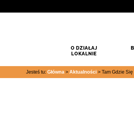
Przejdź do treści
Przejdź do wyszukiwarki
O DZIAŁAJ
B
LOKALNIE
Jesteś tu:
Główna
>
Aktualności
>
Tam Gdzie Się