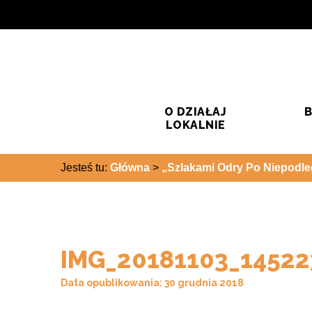
Przejdź do treści
Przejdź do wyszukiwarki
O DZIAŁAJ
B
LOKALNIE
Jesteś tu:
Główna
>
„Szlakami Odry Po Niepodleg
IMG_20181103_14522
Data opublikowania: 30 grudnia 2018