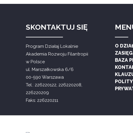
SKONTAKTUJ SIĘ
MEN
O DZIA
Program Działaj Lokalnie
ZASIĘ
Akademia Rozwoju Filantropii
BAZA 
w Polsce
KONTA
ul. Marszałkowska 6/6
KLAUZ
00-590 Warszawa
POLIT
Tel.: 226220122, 226220208,
PRYWA
226220209
Faks: 226220211