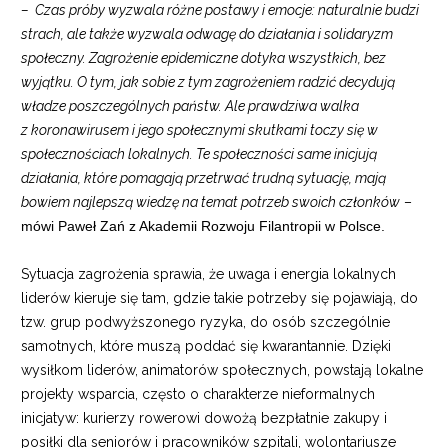
–
Czas próby wyzwala różne postawy i emocje: naturalnie budzi
strach, ale także wyzwala odwagę do działania i solidaryzm
społeczny. Zagrożenie epidemiczne dotyka wszystkich, bez
wyjątku. O tym, jak sobie z tym zagrożeniem radzić decydują
władze poszczególnych państw. Ale prawdziwa walka
z koronawirusem i jego społecznymi skutkami toczy się w
społecznościach lokalnych. Te społeczności same inicjują
działania, które pomagają przetrwać trudną sytuację, mają
bowiem najlepszą wiedzę na temat potrzeb swoich członków
–
mówi Paweł Zań z Akademii Rozwoju Filantropii w Polsce.
Sytuacja zagrożenia sprawia, że uwaga i energia lokalnych
liderów kieruje się tam, gdzie takie potrzeby się pojawiają, do
tzw. grup podwyższonego ryzyka, do osób szczególnie
samotnych, które muszą poddać się kwarantannie. Dzięki
wysiłkom liderów, animatorów społecznych, powstają lokalne
projekty wsparcia, często o charakterze nieformalnych
inicjatyw: kurierzy rowerowi dowożą bezpłatnie zakupy i
posiłki dla seniorów i pracowników szpitali, wolontariusze