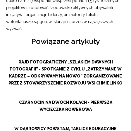
udało nam się wspólnie wesprzeć ponad 11,5 tys. lokalnych
projektów i zbudować środowisko aktywnych obywateli,
inicjatyw i organizacji. Liderzy, animatorzy lokalni i
wolontariusze są gotowi stanąć naprzeciw największych
wyzwań.
Powiązane artykuły
RAJD FOTOGRAFICZNY „SZLAKIEM DAWNYCH
FOTOGRAFII” - SPOTKANIE Z CYKLU „ZATRZYMANE W
KADRZE – ODKRYWAMY NA NOWO” ZORGANIZOWANE
PRZEZ STOWARZYSZENIE ROZWOJU WSI CHMIELINKO
CZARNOCIN NA DWÓCH KOŁACH - PIERWSZA
WYCIECZKA ROWEROWA
W DĄBROWICY POWSTAJĄ TABLICE EDUKACYJNE