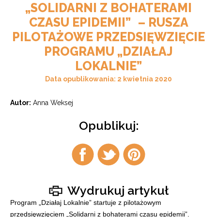
„SOLIDARNI Z BOHATERAMI
CZASU EPIDEMII” – RUSZA
PILOTAŻOWE PRZEDSIĘWZIĘCIE
PROGRAMU „DZIAŁAJ
LOKALNIE”
Data opublikowania: 2 kwietnia 2020
Autor:
Anna Weksej
Opublikuj:
Udostępnij
Udostępnij
Udostępnij
na
na
na
facebook
twitter
pintrest
Wydrukuj artykuł
Program „Działaj Lokalnie” startuje z pilotażowym
przedsięwzięciem „Solidarni z bohaterami czasu epidemii”.