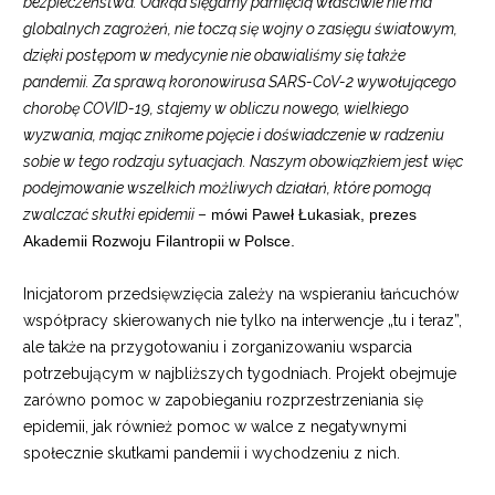
bezpieczeństwa. Odkąd sięgamy pamięcią właściwie nie ma
globalnych zagrożeń, nie toczą się wojny o zasięgu światowym,
dzięki postępom w medycynie nie obawialiśmy się także
pandemii. Za sprawą koronowirusa SARS-CoV-2 wywołującego
chorobę COVID-19, stajemy w obliczu nowego, wielkiego
wyzwania, mając znikome pojęcie i doświadczenie w radzeniu
sobie w tego rodzaju sytuacjach. Naszym obowiązkiem jest więc
podejmowanie wszelkich możliwych działań, które pomogą
zwalczać skutki epidemii
–
mówi Paweł Łukasiak, prezes
Akademii Rozwoju Filantropii w Polsce.
Inicjatorom przedsięwzięcia zależy na wspieraniu łańcuchów
współpracy skierowanych nie tylko na interwencje „tu i teraz”,
ale także na przygotowaniu i zorganizowaniu wsparcia
potrzebującym w najbliższych tygodniach. Projekt obejmuje
zarówno pomoc w zapobieganiu rozprzestrzeniania się
epidemii, jak również pomoc w walce z negatywnymi
społecznie skutkami pandemii i wychodzeniu z nich.