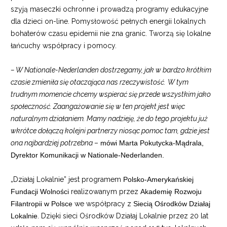
szyją maseczki ochronne i prowadzą programy edukacyjne
dla dzieci on-line. Pomysłowość pełnych energii lokalnych
bohaterów czasu epidemii nie zna granic. Tworzą się lokalne
łańcuchy współpracy i pomocy.
– W Nationale-Nederlanden dostrzegamy, jak w bardzo krótkim
czasie zmieniła się otaczająca nas rzeczywistość.
W tym
trudnym momencie chcemy wspierać się przede wszystkim jako
społeczność. Zaangażowanie się w ten projekt jest więc
naturalnym działaniem. Mamy nadzieję, że do tego projektu już
wkrótce dołączą kolejni partnerzy niosąc pomoc tam, gdzie jest
ona najbardziej potrzebna
–
mówi Marta Pokutycka-Mądrala,
Dyrektor Komunikacji w Nationale-Nederlanden.
„Działaj Lokalnie” jest programem
Polsko-Amerykańskiej
Fundacji Wolności
realizowanym przez
Akademię Rozwoju
Filantropii w Polsce
we współpracy z
Siecią Ośrodków Działaj
Lokalnie
. Dzięki sieci Ośrodków Działaj Lokalnie przez 20 lat