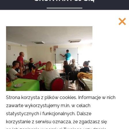
Program Działaj Lokalnie
Akademia Rozwoju Filantropii w Polsce
ul. Marszałkowska 6/6
00-590 Warszawa
Tel.: 226220122, 226220208, 226220209
Faks: 226220211
COPYRIGHT
©
Akademia Rozwoju Filantropii w Polsce
Strona korzysta z plików cookies. Informacje w nich
2016
zawarte wykorzystujemy m.in. w celach
Projekt i realizacja
SMULTRON
statystycznych i funkcjonalnych. Dalsze
korzystanie z serwisu oznacza, że zgadzasz się