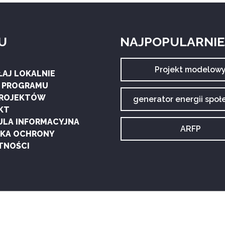
U
NAJPOPULARNIEJ
Archiwum
Projekt modelow
ŁAJ LOKALNIE
tagu:
G PROGRAMU
PROJEKTÓW
Archiwum
generator energii społ
tagu:
KT
ULA INFORMACYJNA
Archiwum
ARFP
YKA OCHRONY
tagu:
TNOŚCI