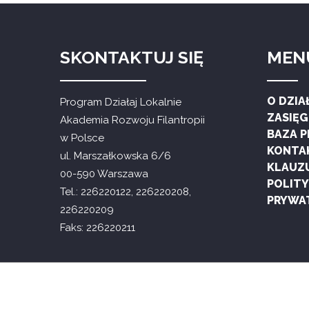
SKONTAKTUJ SIĘ
MEN
O DZIA
Program Działaj Lokalnie
ZASIĘ
Akademia Rozwoju Filantropii
BAZA 
w Polsce
KONTA
ul. Marszałkowska 6/6
KLAUZ
00-590 Warszawa
POLIT
Tel.: 226220122, 226220208,
PRYWA
226220209
Faks: 226220211