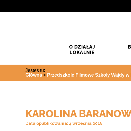
Przejdź do treści
Przejdź do wyszukiwarki
O DZIAŁAJ
B
LOKALNIE
Jesteś tu:
Główna
>
Przedszkole Filmowe Szkoły Wajdy w 
KAROLINA BARANOW
Data opublikowania: 4 września 2018