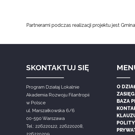
Partnerami podczas realizacji projektu jest Gmina
SKONTAKTUJ SIĘ
MEN
O DZIA
Program Działaj Lokalnie
ZASIĘ
Akademia Rozwoju Filantropii
BAZA 
w Polsce
KONTA
ul. Marszałkowska 6/6
KLAUZ
00-590 Warszawa
POLIT
Tel.: 226220122, 226220208,
PRYWA
226220209