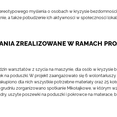
tereotypowego myślenia o osobach w kryzysie bezdomności.
e, a także pobudzenie ich aktywności w społeczności lokaln
ŁANIA ZREALIZOWANE W RAMACH PRO
godzin warsztatów z szycia na maszynie, dla osób w kryzys
k na poduszki. W projekt zaangażowało się 6 wolontariuszy
zakupiono dla nich wszystkie potrzebne materiały oraz 25 k
grudniu zorganizowano spotkanie Mikołajkowe, w którym wzięli
y, uszyte poszewki na poduszki i pokrowce na materace, by