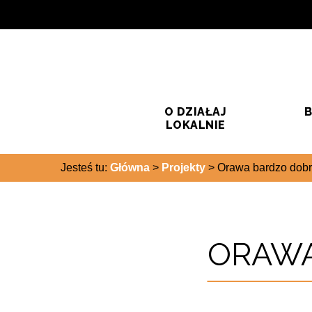
Przejdź do treści
Przejdź do wyszukiwarki
O DZIAŁAJ
B
LOKALNIE
Jesteś tu:
Główna
>
Projekty
>
Orawa bardzo dob
ORAWA