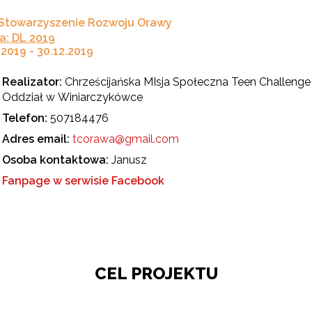
 Stowarzyszenie Rozwoju Orawy
a: DL 2019
.2019 - 30.12.2019
Realizator:
Chrześcijańska MIsja Społeczna Teen Challenge
Oddział w Winiarczykówce
Telefon:
507184476
Adres
email
:
tcorawa@gmail.com
Osoba kontaktowa:
Janusz
Fanpage w serwisie
Facebook
CEL PROJEKTU