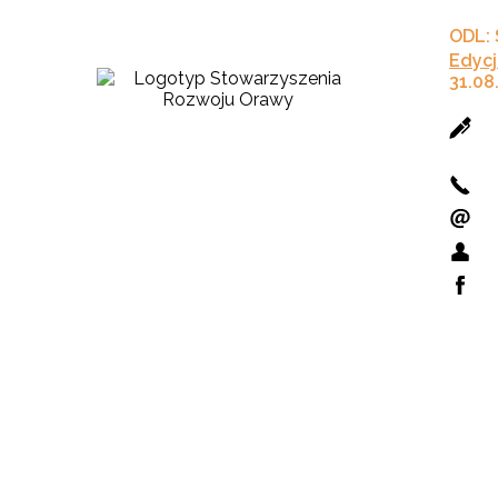
ODL:
Edycj
31.08