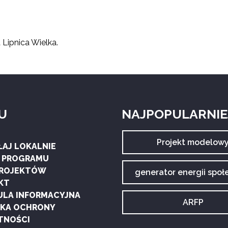
 Lipnica Wielka.
U
NAJPOPULARNIEJ
Archiwum
Projekt modelow
ŁAJ LOKALNIE
tagu:
G PROGRAMU
PROJEKTÓW
Archiwum
generator energii społ
tagu:
KT
ULA INFORMACYJNA
Archiwum
ARFP
YKA OCHRONY
tagu:
TNOŚCI