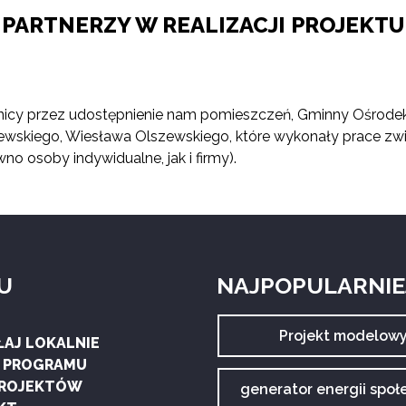
PARTNERZY W REALIZACJI PROJEKTU
zewnicy przez udostępnienie nam pomieszczeń, Gminny Ośrode
wskiego, Wiesława Olszewskiego, które wykonały prace zwi
 osoby indywidualne, jak i firmy).
U
NAJPOPULARNIEJ
Archiwum
Projekt modelow
ŁAJ LOKALNIE
tagu:
G PROGRAMU
PROJEKTÓW
Archiwum
generator energii społ