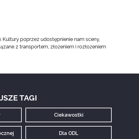
k Kultury poprzez udostępnienie nam sceny,
ązane z transportem, złożeniem i rozłożeniem
SZE TAGI
y
Archiwum
Ciekawostki
tagu:
ecznej
Archiwum
Dla ODL