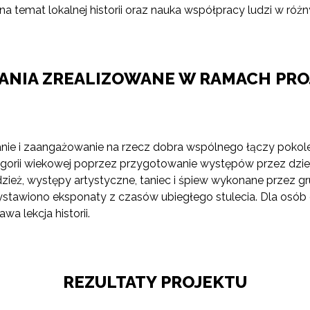
a temat lokalnej historii oraz nauka współpracy ludzi w ró
ŁANIA ZREALIZOWANE W RAMACH PRO
anie i zaangażowanie na rzecz dobra wspólnego łączy pokolen
gorii wiekowej poprzez przygotowanie występów przez dzieci 
dzież, występy artystyczne, taniec i śpiew wykonane przez 
j wystawiono eksponaty z czasów ubiegłego stulecia. Dla os
wa lekcja historii.
REZULTATY PROJEKTU