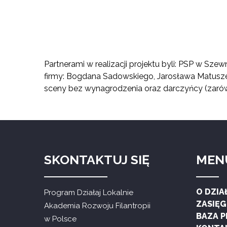
Partnerami w realizacji projektu byli: PSP w S
firmy: Bogdana Sadowskiego, Jarosława Matusze
sceny bez wynagrodzenia oraz darczyńcy (zarówno
SKONTAKTUJ SIĘ
MEN
O DZIA
Program Działaj Lokalnie
ZASIĘ
Akademia Rozwoju Filantropii
BAZA 
w Polsce