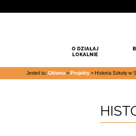
Przejdź do treści
Przejdź do wyszukiwarki
O DZIAŁAJ
B
LOKALNIE
Jesteś tu:
Główna
>
Projekty
>
Historia Szkoły w 
HIST