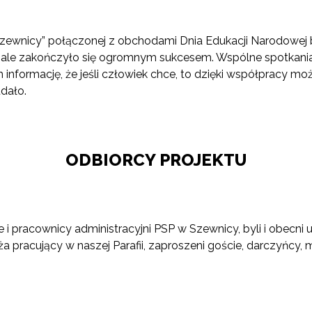
w Szewnicy” połączonej z obchodami Dnia Edukacji Narodow
, ale zakończyło się ogromnym sukcesem. Wspólne spotkani
nformację, że jeśli człowiek chce, to dzięki współpracy mo
dało.
ODBIORCY PROJEKTU
ele i pracownicy administracyjni PSP w Szewnicy, byli i obe
ęża pracujący w naszej Parafii, zaproszeni goście, darczyńcy