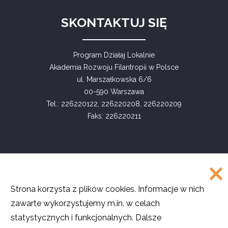
SKONTAKTUJ SIĘ
Program Działaj Lokalnie
Akademia Rozwoju Filantropii w Polsce
ul. Marszałkowska 6/6
00-590 Warszawa
Tel.: 226220122, 226220208, 226220209
Faks: 226220211
COPYRIGHT
Strona korzysta z plików cookies. Informacje w nich
©
Akademia Rozwoju Filantropii w Polsce
zawarte wykorzystujemy m.in. w celach
2016
statystycznych i funkcjonalnych. Dalsze
Projekt i realizacja
SMULTRON