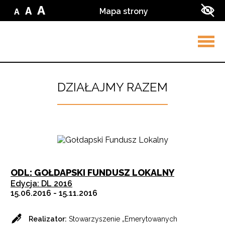
Przejdź do treści
Przejdź do wyszukiwarki
A
A
Mapa strony
A
Zmień
Zmień
Zmień
Zwi
wielkość
wielkość
wielkość
kon
liter
liter
w
liter
na
ser
na
małą
na
średnią
dużą
Rozw
men
DZIAŁAJMY RAZEM
ODL: GOŁDAPSKI FUNDUSZ LOKALNY
Edycja: DL 2016
15.06.2016 - 15.11.2016
Realizator:
Stowarzyszenie „Emerytowanych