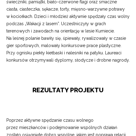
świeczniki, pamiątki, biało-czerwone flagi oraz smaczne
ciasta, ciasteczka, sękacze, torty, mięsno-warzywne potrawy
w kociołkach. Dzieci i młodzież aktywnie spędzały czas wolny
podczas „Wakacji z lasem”. Uczestniczyły w grach
terenowych i zawodach na orientację w lesie Kumiecie.
Na leśnej polanie bawiły się, śpiewały, rywalizowały w czasie
gier sportowych, malowały konkursowe prace plastyczne.
Przy ognisku piekły kiełbaski i naleśniki na patyku. Laureaci
konkursów otrzymywali dyplomy, słodycze i drobne nagrody.
REZULTATY PROJEKTU
Poprzez aktywne spędzanie czasu wolnego
przez mieszkańców i podejmowanie wspólnych działań
zostało osiągnięte dobro wspólne, jakim jest poprawa relacji