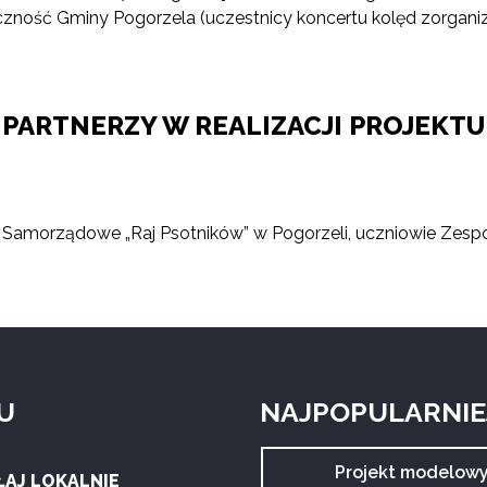
łeczność Gminy Pogorzela (uczestnicy koncertu kolęd zorga
PARTNERZY W REALIZACJI PROJEKTU
kole Samorządowe „Raj Psotników” w Pogorzeli, uczniowie Z
U
NAJPOPULARNIEJ
Archiwum
Projekt modelow
ŁAJ LOKALNIE