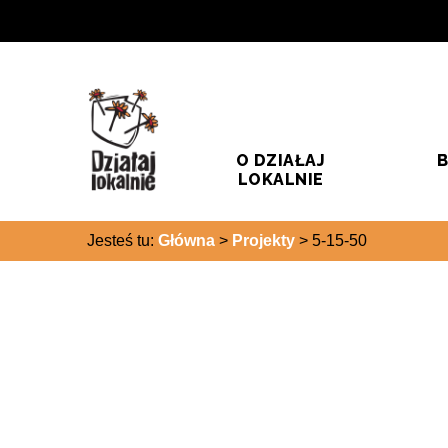
Przejdź do treści
Przejdź do wyszukiwarki
O DZIAŁAJ
B
LOKALNIE
Jesteś tu:
Główna
>
Projekty
>
5-15-50