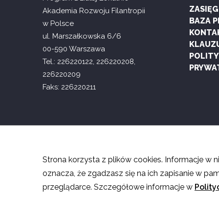
ZASIĘ
Akademia Rozwoju Filantropii
BAZA 
w Polsce
KONTA
ul. Marszałkowska 6/6
KLAUZ
00-590 Warszawa
POLIT
Tel.: 226220122, 226220208,
PRYWA
226220209
Faks: 226220211
COPYRIGHT
©
Akademia Rozwoju Filantropii w Polsce
201
Strona korzysta z plików cookies. Informacje w 
oznacza, że zgadzasz się na ich zapisanie w pa
przeglądarce. Szczegółowe informacje w
Polity
O ile nie stwierdzono inaczej, te
Licencja nie obejmuje zdjęć, fil