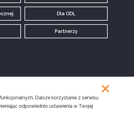
tagu:
ecznej
Archiwum
Dla ODL
tagu:
Archiwum
Partnerzy
tagu:
funkcjonalnych. Dalsze korzystanie z serwisu
Projekt i realizacja
SMULTRON
ieniając odpowiednio ustawienia w Twojej
cie niekomercyjne – Na tych samych warunkach
.
ólnych treści.