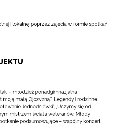
nej i lokalnej poprzez zajęcia w formie spotkań
JEKTU
laki – młodzież ponadgimnazjalna
est moją małą Ojczyzną? Legendy i rodzinne
ygotowanie Jednodniówki”, „Uczymy się od
otnym mistrzem świata weteranów. Młody
Spotkanie podsumowujące – wspólny koncert