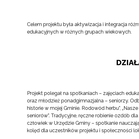
Celem projektu była aktywizacja i integracja róż
edukacyjnych w różnych grupach wiekowych.
DZIA
Projekt polegał na spotkaniach – zajęciach ed
oraz młodzież ponadgimnazjalna – seniorzy. Odby
historie w mojej Gminie. Rodowód herbu”, „Nasze 
seniorów”. Tradycyjne, ręczne robienie ozdób d
człowiek w Urzędzie Gminy – spotkanie naucza
kolęd dla uczestników projektu i społeczności lok