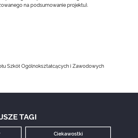
nizowanego na podsumowanie projektu).
espołu Szkół Ogólnokształcących i Zawodowych
SZE TAGI
y
Archiwum
Ciekawostki