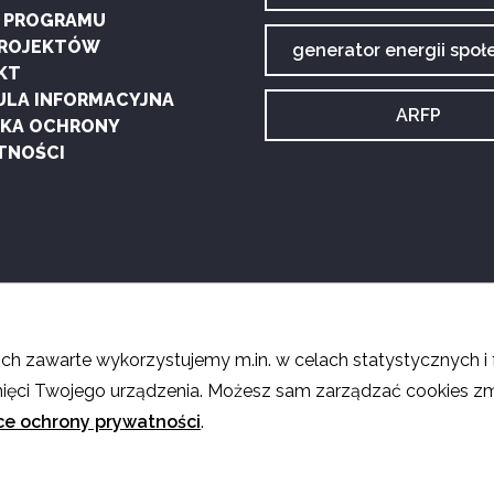
tagu:
G PROGRAMU
PROJEKTÓW
Archiwum
generator energii społ
tagu:
KT
ULA INFORMACYJNA
Archiwum
ARFP
YKA OCHRONY
tagu:
TNOŚCI
6
nich zawarte wykorzystujemy m.in. w celach statystycznych i 
mięci Twojego urządzenia. Możesz sam zarządzać cookies zm
ce ochrony prywatności
.
ksty na stronie są dostępne na licencji Creative Commons
Uznanie autorstwa – Uży
mów i materiałów graficznych. Pewne prawa zastrzeżone na rzecz autorów poszczeg