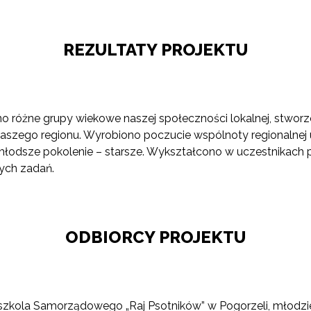
REZULTATY PROJEKTU
o różne grupy wiekowe naszej społeczności lokalnej, stwo
 naszego regionu. Wyrobiono poczucie wspólnoty regionalne
i młodsze pokolenie – starsze. Wykształcono w uczestnikach
nych zadań.
ODBIORCY PROJEKTU
edszkola Samorządowego „Raj Psotników” w Pogorzeli, młodz