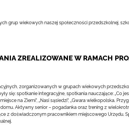
nych grup wiekowych naszej społeczności przedszkolnej, szkol
ŁANIA ZREALIZOWANE W RAMACH PRO
ukacyjnych, zorganizowanych w grupach wiekowych przedszko
ły się: spotkanie integracyjne, spotkania nauczające: „Co j
miejsce na Ziemi”, „Nasi sąsiedzi”, „Gwara wielkopolska. Prz
la domu. Aktywny senior – pogadanka oraz trening z wielokr
jące z doświadczonym pracownikiem miejscowego Urzędu. 
alnej.