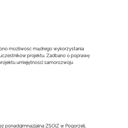
rzono możliwość mądrego wykorzystania
j uczestników projektu. Zadbano o poprawę
 projektu umiejętności samorozwoju
ież ponadgimnazjalna ZSOiZ w Pogorzeli,