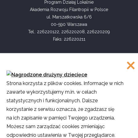
Program Działaj Lokalnie
Akademia Rozwoju Filantropii w Polsce
ul. Marszałkowska 6/6
00-590 Warszawa
Tel.: 226220122, 226220208, 226220209
Faks: 226220211
COPYRIGHT
Strona korzysta z plików cookies. Informacje w nich
©
Akademia Rozwoju Filantropii w Polsce
zawarte wykorzystujemy m.in. w celach
2016
statystycznych i funkcjonalnych. Dalsze
Projekt i realizacja
SMULTRON
korzystanie z serwisu oznacza, że zgadzasz się
na ich zapisanie w pamięci Twojego urządzenia.
Możesz sam zarządzać cookies zmieniając
odpowiednio ustawienia w Twojej przeglądarce.
O ile nie stwierdzono inaczej, teksty na stronie są dostępne na licencji