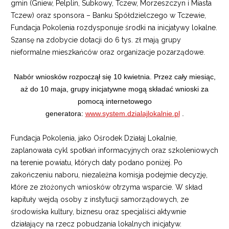
gmin (Gniew, Pelplin, Subkowy, Tczew, Morzeszczyn i Miasta
Tczew) oraz sponsora – Banku Spółdzielczego w Tczewie,
Fundacja Pokolenia rozdysponuje środki na inicjatywy lokalne.
Szansę na zdobycie dotacji do 6 tys. zł mają grupy
nieformalne mieszkańców oraz organizacje pozarządowe.
Nabór wniosków rozpoczął się 10 kwietnia. Przez cały miesiąc,
aż do 10 maja, grupy inicjatywne mogą składać wnioski za
pomocą internetowego
generatora:
www.system.dzialajlokalnie.pl
.
Fundacja Pokolenia, jako Ośrodek Działaj Lokalnie,
zaplanowała cykl spotkań informacyjnych oraz szkoleniowych
na terenie powiatu, których daty podano poniżej. Po
zakończeniu naboru, niezależna komisja podejmie decyzję,
które ze złożonych wniosków otrzyma wsparcie. W skład
kapituły wejdą osoby z instytucji samorządowych, ze
środowiska kultury, biznesu oraz specjaliści aktywnie
działający na rzecz pobudzania lokalnych inicjatyw.