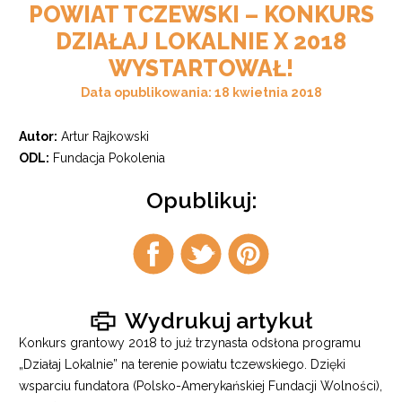
POWIAT TCZEWSKI – KONKURS
DZIAŁAJ LOKALNIE X 2018
WYSTARTOWAŁ!
Data opublikowania: 18 kwietnia 2018
Autor:
Artur Rajkowski
ODL:
Fundacja Pokolenia
Opublikuj:
Udostępnij
Udostępnij
Udostępnij
na
na
na
facebook
twitter
pintrest
Wydrukuj artykuł
Konkurs grantowy 2018 to już trzynasta odsłona programu
„Działaj Lokalnie” na terenie powiatu tczewskiego. Dzięki
wsparciu fundatora (Polsko-Amerykańskiej Fundacji Wolności),