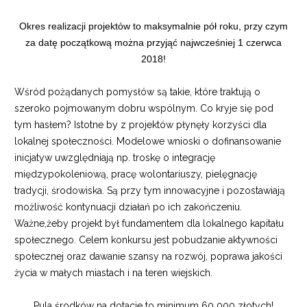
Okres realizacji projektów to maksymalnie pół roku, przy czym
za datę początkową można przyjąć najwcześniej 1 czerwca
2018!
Wśród pożądanych pomysłów są takie, które traktują o
szeroko pojmowanym dobru wspólnym. Co kryje się pod
tym hasłem? Istotne by z projektów płynęły korzyści dla
lokalnej społeczności. Modelowe wnioski o dofinansowanie
inicjatyw uwzględniają np. troskę o integrację
międzypokoleniową, pracę wolontariuszy, pielęgnację
tradycji, środowiska. Są przy tym innowacyjne i pozostawiają
możliwość kontynuacji działań po ich zakończeniu.
Ważne,żeby projekt był fundamentem dla lokalnego kapitału
społecznego. Celem konkursu jest pobudzanie aktywności
społecznej oraz dawanie szansy na rozwój, poprawa jakości
życia w małych miastach i na teren wiejskich.
Pula środków na dotacje to minimum 60 000 złotych!