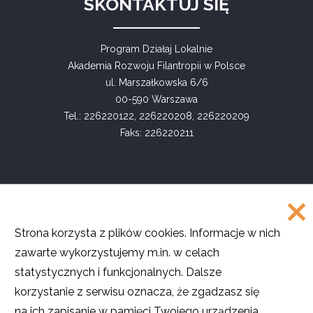
SKONTAKTUJ SIĘ
Program Działaj Lokalnie
Akademia Rozwoju Filantropii w Polsce
ul. Marszałkowska 6/6
00-590 Warszawa
Tel.: 226220122, 226220208, 226220209
Faks: 226220211
COPYRIGHT
Strona korzysta z plików cookies. Informacje w nich
©
Akademia Rozwoju Filantropii w Polsce
zawarte wykorzystujemy m.in. w celach
2016
statystycznych i funkcjonalnych. Dalsze
Projekt i realizacja
SMULTRON
korzystanie z serwisu oznacza, że zgadzasz się
na ich zapisanie w pamięci Twojego urządzenia.