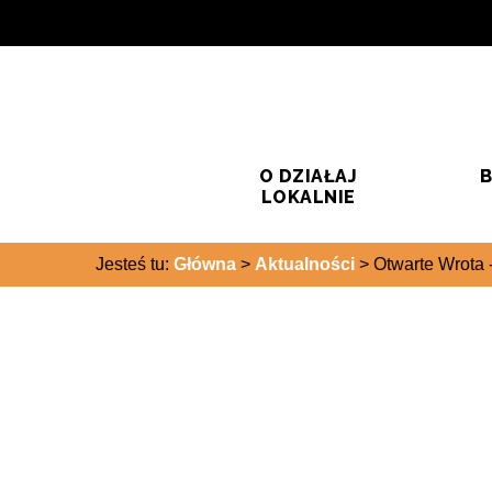
Przejdź do treści
Przejdź do wyszukiwarki
O DZIAŁAJ
B
LOKALNIE
Jesteś tu:
Główna
>
Aktualności
>
Otwarte Wrota 