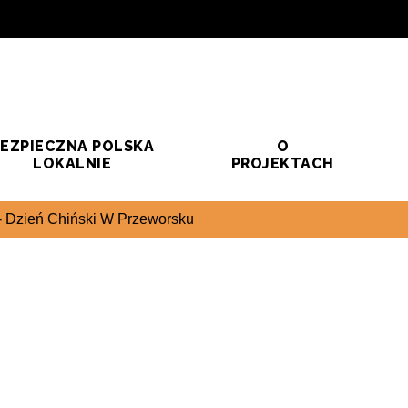
EZPIECZNA POLSKA
O
LOKALNIE
PROJEKTACH
- Dzień Chiński W Przeworsku