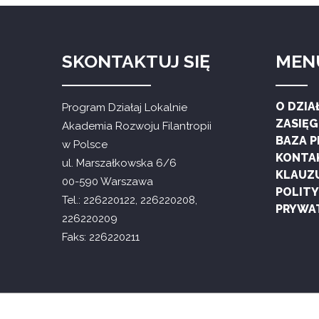
SKONTAKTUJ SIĘ
MEN
O DZIA
Program Działaj Lokalnie
ZASIĘ
Akademia Rozwoju Filantropii
BAZA 
w Polsce
KONTA
ul. Marszałkowska 6/6
KLAUZ
00-590 Warszawa
POLIT
Tel.: 226220122, 226220208,
PRYWA
226220209
Faks: 226220211