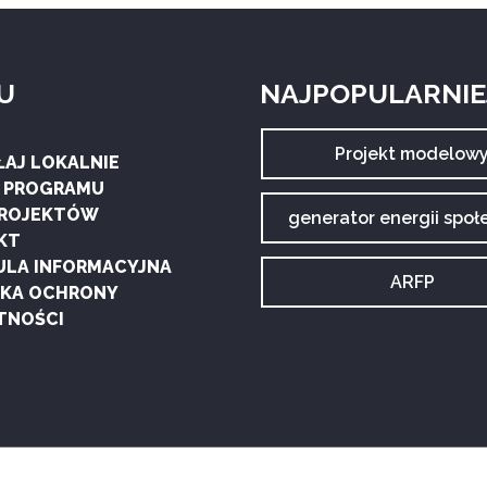
U
NAJPOPULARNIEJ
Archiwum
Projekt modelow
ŁAJ LOKALNIE
tagu:
G PROGRAMU
PROJEKTÓW
Archiwum
generator energii społ
tagu:
KT
ULA INFORMACYJNA
Archiwum
ARFP
YKA OCHRONY
tagu:
TNOŚCI