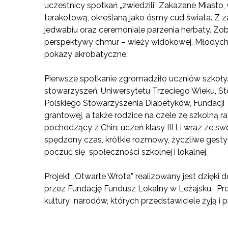
uczestnicy spotkań „zwiedzili” Zakazane Miasto,
terakotową, określaną jako ósmy cud świata. Z z
jedwabiu oraz ceremoniale parzenia herbaty. Z
perspektywy chmur – wieży widokowej. Młodych 
pokazy akrobatyczne.
Pierwsze spotkanie zgromadziło uczniów szkoły.
stowarzyszeń: Uniwersytetu Trzeciego Wieku, Sto
Polskiego Stowarzyszenia Diabetyków, Fundacji 
grantowej, a także rodzice na czele ze szkolną r
pochodzący z Chin: uczeń klasy III Li wraz ze sw
spędzony czas, krótkie rozmowy, życzliwe ges
poczuć się społeczności szkolnej i lokalnej.
Projekt „Otwarte Wrota” realizowany jest dzięki 
przez Fundację Fundusz Lokalny w Leżajsku. Pro
kultury narodów, których przedstawiciele żyją i 