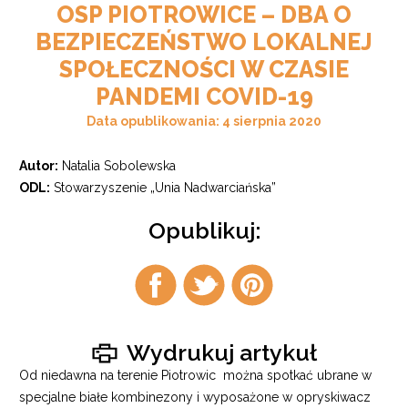
OSP PIOTROWICE – DBA O
BEZPIECZEŃSTWO LOKALNEJ
SPOŁECZNOŚCI W CZASIE
PANDEMI COVID-19
Data opublikowania: 4 sierpnia 2020
Autor:
Natalia Sobolewska
ODL:
Stowarzyszenie „Unia Nadwarciańska”
Opublikuj:
Udostępnij
Udostępnij
Udostępnij
na
na
na
facebook
twitter
pintrest
Wydrukuj artykuł
Od niedawna na terenie Piotrowic można spotkać ubrane w
specjalne białe kombinezony i wyposażone w opryskiwacz