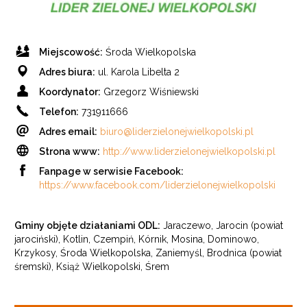
Miejscowość:
Środa Wielkopolska
Adres biura:
ul. Karola Libelta 2
Koordynator:
Grzegorz Wiśniewski
Telefon:
731911666
Adres
email
:
biuro@liderzielonejwielkopolski.pl
Strona www:
http://www.liderzielonejwielkopolski.pl
Fanpage w serwisie
Facebook
:
https://www.facebook.com/liderzielonejwielkopolski
Gminy objęte działaniami ODL:
Jaraczewo, Jarocin (powiat
jarociński), Kotlin, Czempiń, Kórnik, Mosina, Dominowo,
Krzykosy, Środa Wielkopolska, Zaniemyśl, Brodnica (powiat
śremski), Książ Wielkopolski, Śrem