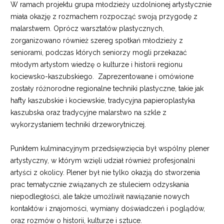
W ramach projektu grupa młodzieży uzdolnionej artystycznie
miała okazję z rozmachem rozpocząć swoją przygodę z
malarstwem. Oprócz warsztatów plastycznych,
zorganizowano również szereg spotkań młodzieży z
seniorami, podczas których seniorzy mogli przekazać
młodym artystom wiedzę o kulturze i historii regionu
kociewsko-kaszubskiego. Zaprezentowane i omówione
zostały różnorodne regionalne techniki plastyczne, takie jak
hafty kaszubskie i kociewskie, tradycyjna papieroplastyka
kaszubska oraz tradycyjne malarstwo na szkle z
wykorzystaniem techniki drzeworytniczej.
Punktem kulminacyjnym przedsięwzięcia był wspólny plener
artystyczny, w którym wzięli udział również profesjonalni
artyści z okolicy. Plener był nie tylko okazją do stworzenia
prac tematycznie związanych ze stuleciem odzyskania
niepodległości, ale także umożliwił nawiązanie nowych
kontaktów i znajomości, wymiany doświadczeń i poglądów,
oraz rozmów o historii, kulturze i sztuce.