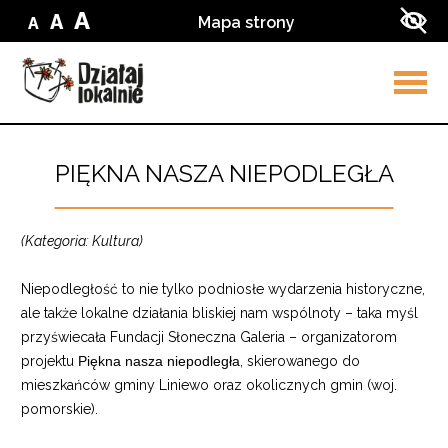
Przejdź do treści
Przejdź do wyszukiwarki
A
A
Mapa strony
A
Zmień
Zmień
Zmień
Zwi
wielkość
wielkość
wielkość
kon
liter
liter
w
liter
na
ser
na
małą
na
średnią
dużą
Rozw
men
PIĘKNA NASZA NIEPODLEGŁA
(Kategoria: Kultura)
Niepodległość to nie tylko podniosłe wydarzenia historyczne,
ale także lokalne działania bliskiej nam wspólnoty – taka myśl
przyświecała Fundacji Słoneczna Galeria – organizatorom
projektu
Piękna nasza niepodległa
, skierowanego do
mieszkańców gminy Liniewo oraz okolicznych gmin (woj.
pomorskie).