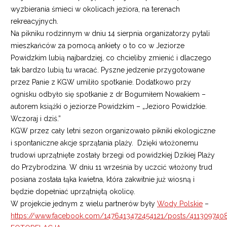
wyzbierania śmieci w okolicach jeziora, na terenach
rekreacyjnych.
Na pikniku rodzinnym w dniu 14 sierpnia organizatorzy pytali
mieszkańców za pomocą ankiety o to co w Jeziorze
Powidzkim lubią najbardziej, co chcieliby zmienić i dlaczego
tak bardzo lubią tu wracać. Pyszne jedzenie przygotowane
przez Panie z KGW umiliło spotkanie. Dodatkowo przy
ognisku odbyło się spotkanie z dr Bogumiłem Nowakiem –
autorem książki o jeziorze Powidzkim – „Jezioro Powidzkie.
Wczoraj i dziś.”
KGW przez cały letni sezon organizowało pikniki ekologiczne
i spontaniczne akcje sprzątania plaży. Dzięki włożonemu
trudowi uprzątnięte zostały brzegi od powidzkiej Dzikiej Plaży
do Przybrodzina. W dniu 11 września by uczcić włożony trud
posiana została łąka kwietna, która zakwitnie już wiosną i
będzie dopełniać uprzątniętą okolicę.
W projekcie jednym z wielu partnerów były
Wody Polskie
–
https://www.facebook.com/1476413472454121/posts/411309740