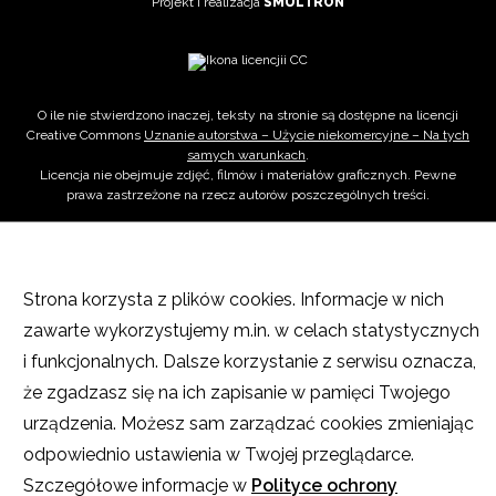
Projekt i realizacja
SMULTRON
O ile nie stwierdzono inaczej, teksty na stronie są dostępne na licencji
Creative Commons
Uznanie autorstwa – Użycie niekomercyjne – Na tych
samych warunkach
.
Licencja nie obejmuje zdjęć, filmów i materiałów graficznych. Pewne
prawa zastrzeżone na rzecz autorów poszczególnych treści.
Strona korzysta z plików cookies. Informacje w nich
zawarte wykorzystujemy m.in. w celach statystycznych
i funkcjonalnych. Dalsze korzystanie z serwisu oznacza,
że zgadzasz się na ich zapisanie w pamięci Twojego
urządzenia. Możesz sam zarządzać cookies zmieniając
odpowiednio ustawienia w Twojej przeglądarce.
Szczegółowe informacje w
Polityce ochrony