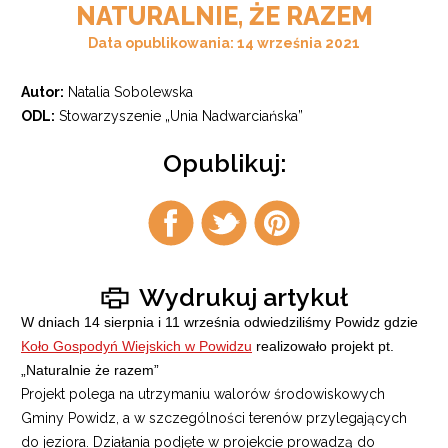
NATURALNIE, ŻE RAZEM
Data opublikowania: 14 września 2021
Autor:
Natalia Sobolewska
ODL:
Stowarzyszenie „Unia Nadwarciańska”
Opublikuj:
Udostępnij
Udostępnij
Udostępnij
na
na
na
facebook
twitter
pintrest
Wydrukuj artykuł
W dniach 14 sierpnia i 11 września odwiedziliśmy Powidz gdzie
Koło Gospodyń Wiejskich w Powidzu
realizowało projekt pt.
„Naturalnie że razem”
Projekt polega na utrzymaniu walorów środowiskowych
Gminy Powidz, a w szczególności terenów przylegających
do jeziora. Działania podjęte w projekcie prowadzą do