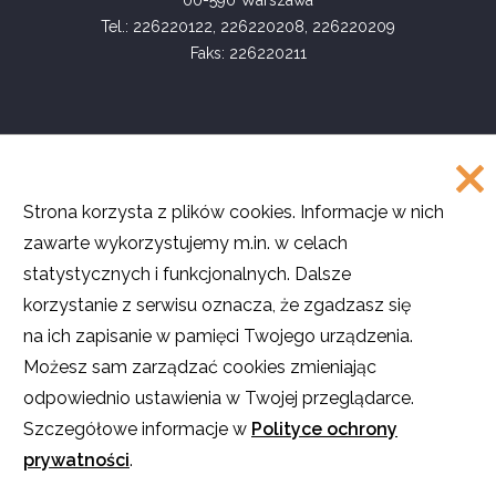
00-590 Warszawa
Tel.: 226220122, 226220208, 226220209
Faks: 226220211
COPYRIGHT
Strona korzysta z plików cookies. Informacje w nich
©
Akademia Rozwoju Filantropii w Polsce
zawarte wykorzystujemy m.in. w celach
2016
statystycznych i funkcjonalnych. Dalsze
Projekt i realizacja
SMULTRON
korzystanie z serwisu oznacza, że zgadzasz się
na ich zapisanie w pamięci Twojego urządzenia.
Możesz sam zarządzać cookies zmieniając
odpowiednio ustawienia w Twojej przeglądarce.
O ile nie stwierdzono inaczej, teksty na stronie są dostępne na licencji
Creative Commons
Uznanie autorstwa – Użycie niekomercyjne – Na tych
Szczegółowe informacje w
Polityce ochrony
samych warunkach
.
prywatności
.
Licencja nie obejmuje zdjęć, filmów i materiałów graficznych. Pewne
prawa zastrzeżone na rzecz autorów poszczególnych treści.