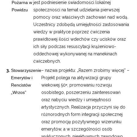
Pożarna w
jest podniesienie świadomości lokalnej
Powidzu
społeczności na temat udzielania pierwszej
pomocy oraz właściwych zachowań nad wodą.
Uczestnicy zdobędą umiejętności zastosowania
wiedzy w praktyce poprzez ćwiczenia
prawidłowej ilości wdechów czy ucisków oraz
ich siły podczas resuscytacji krążeniowo-
oddechowej wykonywanej na manekinach
ćwiczebnych.
Stowarzyszenie
– nazwa projektu: „Razem zrobimy więcej” –
Emerytów i
Projekt polega na aktywizacji grupy
Rencistów
wiekowej 50+, promowaniu rozwoju
„Wrzos”
osobistego, poszerzeniu zainteresowań
oraz nabyciu wiedzy i umiejętności
artystycznych. Realizacja przyczyni się do
różnorodnych form integracji społecznej
oraz promocję pozytywnego wizerunku
emerytów, a w szczególności osób
wykluczonych, nieaktywnych zawodowo,