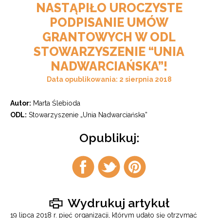
NASTĄPIŁO UROCZYSTE
PODPISANIE UMÓW
GRANTOWYCH W ODL
STOWARZYSZENIE “UNIA
NADWARCIAŃSKA”!
Data opublikowania: 2 sierpnia 2018
Autor:
Marta Ślebioda
ODL:
Stowarzyszenie „Unia Nadwarciańska”
Opublikuj:
Udostępnij
Udostępnij
Udostępnij
na
na
na
facebook
twitter
pintrest
Wydrukuj artykuł
19 lipca 2018 r. pięć organizacji, którym udało się otrzymać