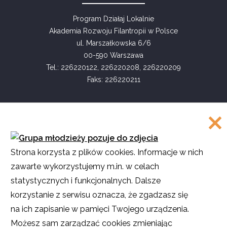
Program Działaj Lokalnie
Akademia Rozwoju Filantropii w Polsce
ul. Marszałkowska 6/6
00-590 Warszawa
Tel.: 226220122, 226220208, 226220209
Faks: 226220211
COPYRIGHT
Strona korzysta z plików cookies. Informacje w nich
©
Akademia Rozwoju Filantropii w Polsce
zawarte wykorzystujemy m.in. w celach
2016
statystycznych i funkcjonalnych. Dalsze
Projekt i realizacja
SMULTRON
korzystanie z serwisu oznacza, że zgadzasz się
na ich zapisanie w pamięci Twojego urządzenia.
Możesz sam zarządzać cookies zmieniając