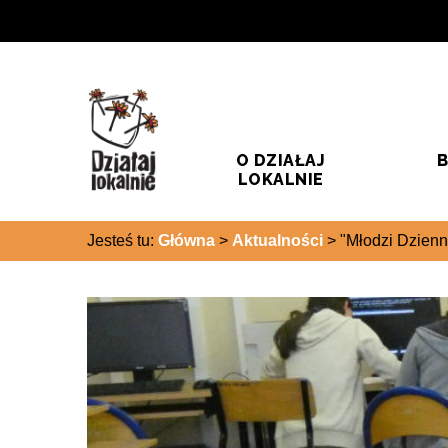
Przejdź do treści
Przejdź do wyszukiwarki
O DZIAŁAJ
B
LOKALNIE
Jesteś tu:
Główna
>
Aktualności
>
"Młodzi Dzienni