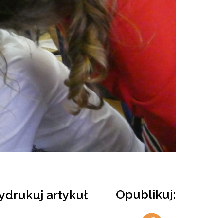
Opublikuj:
drukuj artykuł
Udostępnij