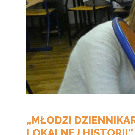
„MŁODZI DZIENNIKAR
LOKALNEJ HISTORII”