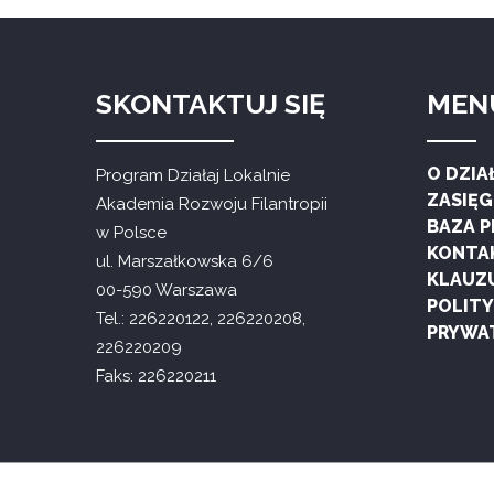
SKONTAKTUJ SIĘ
MEN
O DZIA
Program Działaj Lokalnie
ZASIĘ
Akademia Rozwoju Filantropii
BAZA 
w Polsce
KONTA
ul. Marszałkowska 6/6
KLAUZ
00-590 Warszawa
POLIT
Tel.: 226220122, 226220208,
PRYWA
226220209
Faks: 226220211