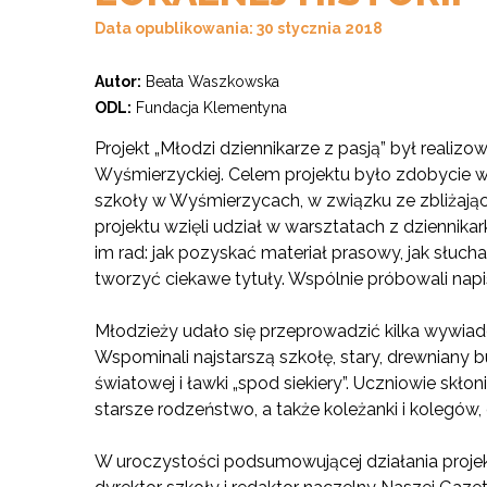
Data opublikowania: 30 stycznia 2018
Autor:
Beata Waszkowska
ODL:
Fundacja Klementyna
Projekt „Młodzi dziennikarze z pasją” był realiz
Wyśmierzyckiej. Celem projektu było zdobycie w
szkoły w Wyśmierzycach, w związku ze zbliżającą
projektu wzięli udział w warsztatach z dziennika
im rad: jak pozyskać materiał prasowy, jak słuc
tworzyć ciekawe tytuły. Wspólnie próbowali napi
Młodzieży udało się przeprowadzić kilka wywia
Wspominali najstarszą szkołę, stary, drewniany 
światowej i ławki „spod siekiery”. Uczniowie skło
starsze rodzeństwo, a także koleżanki i kolegów
W uroczystości podsumowującej działania proje