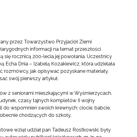
owany przez Towarzystwo Przyjaciół Ziemi
iarygodnych informacji na temat przeszłości
 się rocznicą 200-lecia jej powołania. Uczestnicy
rką Echa Dnia – Izabelą Kozakiewicz, która udzielała
hać rozmówcy, jak opisywać pozyskane materiały,
sać swój pierwszy artykuł.
dów z seniorami mieszkającymi w Wyśmierzycach.
budynek, czasy tajnych kompletów II wojny
nili do wspomnień swoich krewnych: ciocie, babcie,
, obecnie chodzących do szkoły.
ktowe wziął udział pan Tadeusz Rostkowski, były