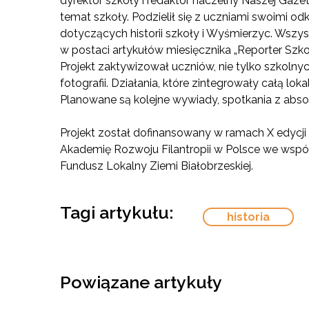
dyrektor szkoły i redaktor naczelny Naszej Gazety
temat szkoły. Podzielił się z uczniami swoimi o
dotyczących historii szkoły i Wyśmierzyc. Wszys
w postaci artykułów miesięcznika „Reporter Szkol
Projekt zaktywizował uczniów, nie tylko szkolny
fotografii. Działania, które zintegrowały całą lo
Planowane są kolejne wywiady, spotkania z absol
Projekt został dofinansowany w ramach X edycji
Akademię Rozwoju Filantropii w Polsce we współ
Fundusz Lokalny Ziemi Białobrzeskiej.
Tagi artykułu:
historia
Powiązane artykuły