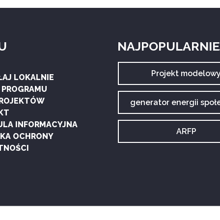
U
NAJPOPULARNIEJ
Archiwum
Projekt modelow
ŁAJ LOKALNIE
tagu:
G PROGRAMU
PROJEKTÓW
Archiwum
generator energii społ
tagu:
KT
ULA INFORMACYJNA
Archiwum
ARFP
YKA OCHRONY
tagu:
TNOŚCI