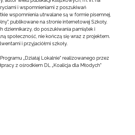
, autor wielu publikacji książkowych, m. in. na
dkryciami i wspomnieniami z poszukiwań
tkie wspomnienia utrwalane są w formie pisemnej,
ny”, publikowane na stronie internetowej Szkoły.
ch dziennikarzy, do poszukiwania pamiątek i
kalną społeczność, nie kończą się wraz z projektem.
wentami i przyjaciółmi szkoły.
 Programu „Działaj Lokalnie” realizowanego przez
pracy z ośrodkiem DL „Koalicja dla Młodych”