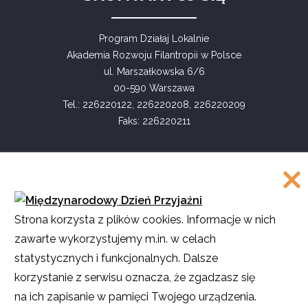
Program Działaj Lokalnie
Akademia Rozwoju Filantropii w Polsce
ul. Marszałkowska 6/6
00-590 Warszawa
Tel.: 226220122, 226220208, 226220209
Faks: 226220211
COPYRIGHT
Strona korzysta z plików cookies. Informacje w nich
©
Akademia Rozwoju Filantropii w Polsce
zawarte wykorzystujemy m.in. w celach
2016
statystycznych i funkcjonalnych. Dalsze
Projekt i realizacja
SMULTRON
korzystanie z serwisu oznacza, że zgadzasz się
na ich zapisanie w pamięci Twojego urządzenia.