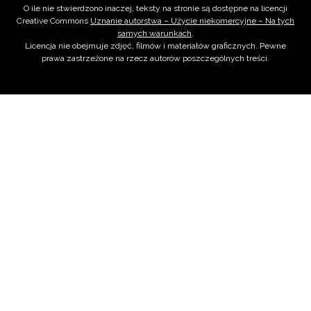
O ile nie stwierdzono inaczej, teksty na stronie są dostępne na licencji
Creative Commons
Uznanie autorstwa – Użycie niekomercyjne – Na tych
samych warunkach
.
Licencja nie obejmuje zdjęć, filmów i materiałów graficznych. Pewne
prawa zastrzeżone na rzecz autorów poszczególnych treści.