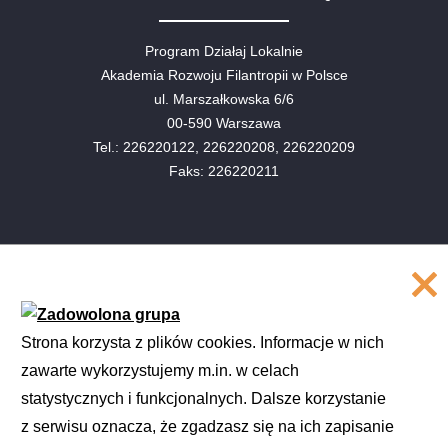
Program Działaj Lokalnie
Akademia Rozwoju Filantropii w Polsce
ul. Marszałkowska 6/6
00-590 Warszawa
Tel.: 226220122, 226220208, 226220209
Faks: 226220211
COPYRIGHT
©
Akademia Rozwoju Filantropii w Polsce
Strona korzysta z plików cookies. Informacje w nich
2016
zawarte wykorzystujemy m.in. w celach
Projekt i realizacja
SMULTRON
statystycznych i funkcjonalnych. Dalsze korzystanie
z serwisu oznacza, że zgadzasz się na ich zapisanie