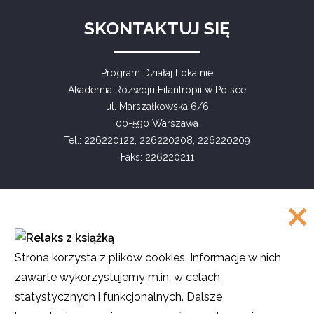
SKONTAKTUJ SIĘ
Program Działaj Lokalnie
Akademia Rozwoju Filantropii w Polsce
ul. Marszałkowska 6/6
00-590 Warszawa
Tel.: 226220122, 226220208, 226220209
Faks: 226220211
COPYRIGHT
Strona korzysta z plików cookies. Informacje w nich
©
Akademia Rozwoju Filantropii w Polsce
zawarte wykorzystujemy m.in. w celach
2016
statystycznych i funkcjonalnych. Dalsze
Projekt i realizacja
SMULTRON