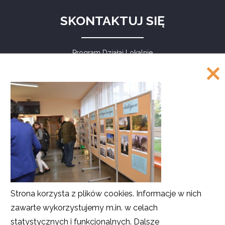
SKONTAKTUJ SIĘ
Program Działaj Lokalnie
Akademia Rozwoju Filantropii w Polsce
ul. Marszałkowska 6/6
00-590 Warszawa
Tel.: 226220122, 226220208, 226220209
Faks: 226220211
COPYRIGHT
©
Akademia Rozwoju Filantropii w Polsce
Strona korzysta z plików cookies. Informacje w nich
2016
zawarte wykorzystujemy m.in. w celach
Projekt i realizacja
SMULTRON
statystycznych i funkcjonalnych. Dalsze