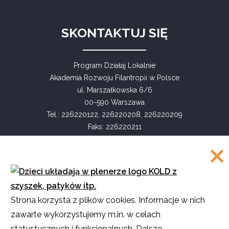
SKONTAKTUJ SIĘ
Program Działaj Lokalnie
Akademia Rozwoju Filantropii w Polsce
ul. Marszałkowska 6/6
00-590 Warszawa
Tel.: 226220122, 226220208, 226220209
Faks: 226220211
COPYRIGHT
Strona korzysta z plików cookies. Informacje w nich
©
Akademia Rozwoju Filantropii w Polsce
zawarte wykorzystujemy m.in. w celach
2016
statystycznych i funkcjonalnych. Dalsze