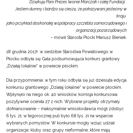
Dziękuję Pani Prezes Iwonie Marczak i całej Fundacji.
Jestem dumny i bardzo się cieszę, że pokazywani jesteśmy w
kraju
jako przykład doskonałej współpracy szczebla samorządowego i
organizacji pozarządowych
– mówił Starosta Płocki Mariusz Bieniek.
18 grudnia 2017r. w siedzibie Starostwa Powiatowego w
Płocku odbyła się Gala podsumowująca konkurs grantowy
„Działaj lokalnie” w powiecie płockim.
Dla przypomnienia: w tym roku odbyła się już dziesiąta edycja
konkursu grantowego „Działaj lokalnie” w powiecie płockim.
Wpłynęło na niego ok. 40 wniosków, komisja konkursowa
pozytywnie oceniła 27 z nich. Wybrane projekty otrzymały
dofinansowanie – maksymalnie wnioskodawca mógł zdobyć
6 tys. zł, w tegorocznej puli było 68 tys. zł na wsparcie
wybranych pomysłów. W konkursie mogły wziąć udział
organizacje, kluby oraz grupy nieformalne, które mają