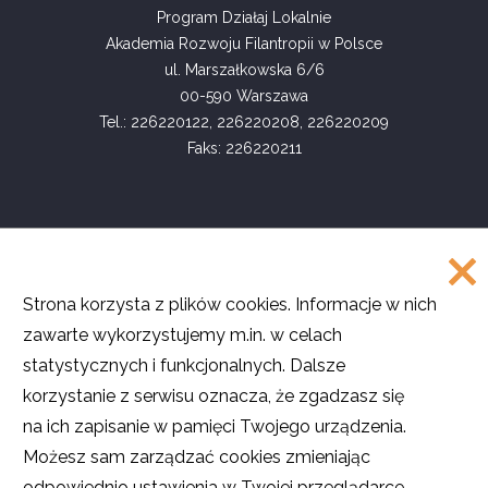
Program Działaj Lokalnie
Akademia Rozwoju Filantropii w Polsce
ul. Marszałkowska 6/6
00-590 Warszawa
Tel.: 226220122, 226220208, 226220209
Faks: 226220211
COPYRIGHT
Strona korzysta z plików cookies. Informacje w nich
©
Akademia Rozwoju Filantropii w Polsce
zawarte wykorzystujemy m.in. w celach
2016
statystycznych i funkcjonalnych. Dalsze
Projekt i realizacja
SMULTRON
korzystanie z serwisu oznacza, że zgadzasz się
na ich zapisanie w pamięci Twojego urządzenia.
Możesz sam zarządzać cookies zmieniając
odpowiednio ustawienia w Twojej przeglądarce.