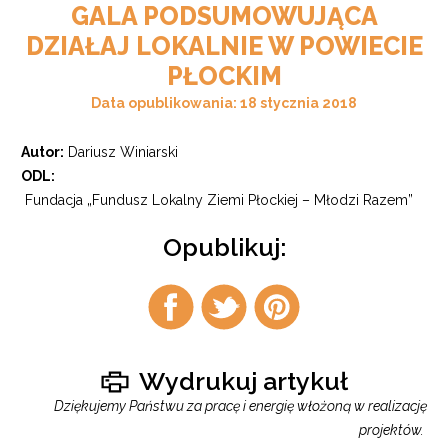
GALA PODSUMOWUJĄCA
DZIAŁAJ LOKALNIE W POWIECIE
PŁOCKIM
Data opublikowania: 18 stycznia 2018
Autor:
Dariusz Winiarski
ODL:
Fundacja „Fundusz Lokalny Ziemi Płockiej – Młodzi Razem”
Opublikuj:
Udostępnij
Udostępnij
Udostępnij
na
na
na
facebook
twitter
pintrest
Wydrukuj artykuł
Dziękujemy Państwu za pracę i energię włożoną w realizację
projektów.