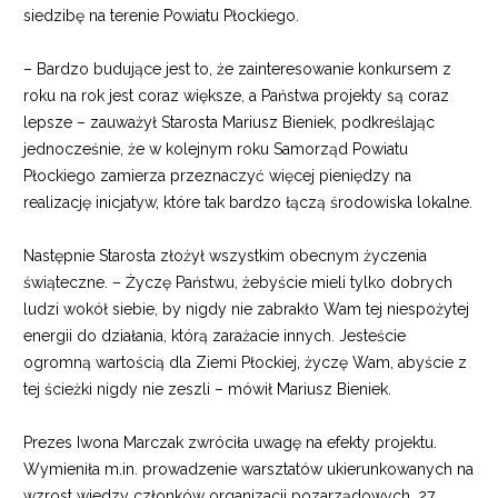
siedzibę na terenie Powiatu Płockiego.
– Bardzo budujące jest to, że zainteresowanie konkursem z
roku na rok jest coraz większe, a Państwa projekty są coraz
lepsze – zauważył Starosta Mariusz Bieniek, podkreślając
jednocześnie, że w kolejnym roku Samorząd Powiatu
Płockiego zamierza przeznaczyć więcej pieniędzy na
realizację inicjatyw, które tak bardzo łączą środowiska lokalne.
Następnie Starosta złożył wszystkim obecnym życzenia
świąteczne. – Życzę Państwu, żebyście mieli tylko dobrych
ludzi wokół siebie, by nigdy nie zabrakło Wam tej niespożytej
energii do działania, którą zarażacie innych. Jesteście
ogromną wartością dla Ziemi Płockiej, życzę Wam, abyście z
tej ścieżki nigdy nie zeszli – mówił Mariusz Bieniek.
Prezes Iwona Marczak zwróciła uwagę na efekty projektu.
Wymieniła m.in. prowadzenie warsztatów ukierunkowanych na
wzrost wiedzy członków organizacji pozarządowych, 27