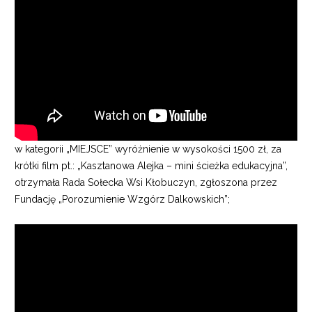
w kategorii „MIEJSCE” wyróżnienie w wysokości 1500 zł, za
krótki film pt.: „Kasztanowa Alejka – mini ścieżka edukacyjna”,
otrzymała Rada Sołecka Wsi Kłobuczyn, zgłoszona przez
Fundację „Porozumienie Wzgórz Dalkowskich”;