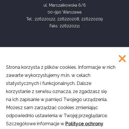
ul. Marszałkowska 6/6
00-590 Warszawa
Tel.: 226220122, 226220208, 226220209
Faks: 226220211
COPYRIGHT
Strona korzysta z plików cookies. Informacje w nich
©
Akademia Rozwoju Filantropii w Polsce
zawarte wykorzystujemy m.in. w celach
2016
statystycznych i funkcjonalnych. Dalsze
Projekt i realizacja
SMULTRON
korzystanie z serwisu oznacza, że zgadzasz się
na ich zapisanie w pamięci Twojego urządzenia.
Możesz sam zarządzać cookies zmieniając
odpowiednio ustawienia w Twojej przeglądarce.
O ile nie stwierdzono inaczej, teksty na stronie są dostępne na licencji
Creative Commons
Uznanie autorstwa – Użycie niekomercyjne – Na tych
Szczegółowe informacje w
Polityce ochrony
samych warunkach
.