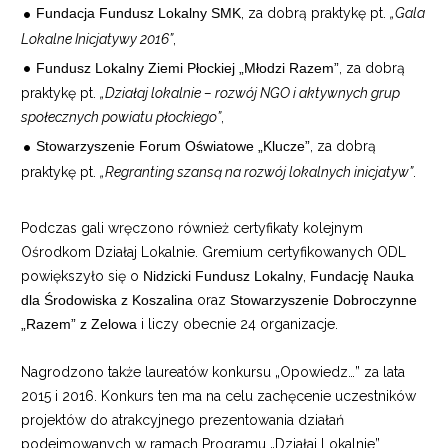
Fundacja Fundusz Lokalny SMK
, za dobrą praktykę pt.
„Gala
Lokalne Inicjatywy 2016”
,
Fundusz Lokalny Ziemi Płockiej „Młodzi Razem”
, za dobrą
praktykę pt.
„Działaj lokalnie – rozwój NGO i aktywnych grup
społecznych powiatu płockiego”
,
Stowarzyszenie Forum Oświatowe „Klucze”
, za dobrą
praktykę pt.
„Regranting szansą na rozwój lokalnych inicjatyw”
.
Podczas gali wręczono również certyfikaty kolejnym
Ośrodkom Działaj Lokalnie. Gremium certyfikowanych ODL
powiększyło się o
Nidzicki Fundusz Lokalny
,
Fundację Nauka
dla Środowiska z Koszalina
oraz
Stowarzyszenie Dobroczynne
„Razem” z Zelowa
i liczy obecnie 24 organizacje.
Nagrodzono także laureatów konkursu „Opowiedz…” za lata
2015 i 2016. Konkurs ten ma na celu zachęcenie uczestników
projektów do atrakcyjnego prezentowania działań
podejmowanych w ramach Programu „Działaj Lokalnie”.