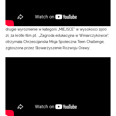
drugie wyróżnienie w kategorii „MIEJSCE” w wysokości 1500
zł, za krótki film pt.: „Zagroda edukacyjna w Winiarczykówce”,
otrzymała Chrześcijańska Misja Społeczna Teen Challenge,
zgłoszona przez Stowarzyszenie Rozwoju Orawy;