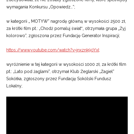
wymagania Konkursu „Opowiedz…”;
w kategorii „ MOTYW” nagrodę główną w wysokości 2500 zł,
za krótki film pt.: „Chodź pomaluj świat
”,
otrzymała grupa
„
Żyj
kolorowo”, zgłoszona przez Fundację Generator Inspiracji;
https://www.youtube.com/watch?v=jnxznk90YxI;
wyróżnienie w tej kategorii w wysokości 1000 zł, za krótki film
pt.: „Lato pod żaglami”, otrzymał Klub Żeglarski „Żagiel”
Sokółka, zgłoszony przez Fundację Sokólski Fundusz
Lokalny;