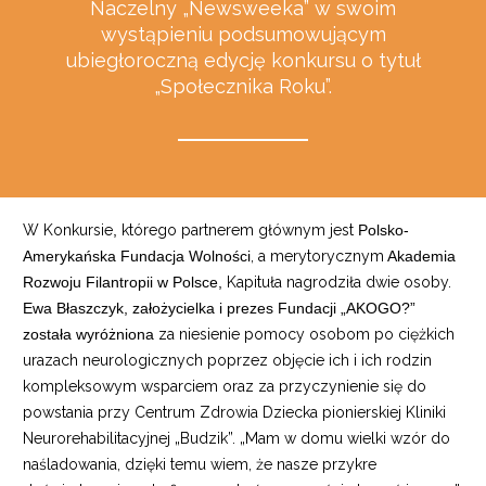
Naczelny „Newsweeka” w swoim
wystąpieniu podsumowującym
ubiegłoroczną edycję konkursu o tytuł
„Społecznika Roku”.
W Konkursie
,
którego partnerem głównym jest
Polsko-
Amerykańska Fundacja Wolności
, a merytorycznym
Akademia
Rozwoju Filantropii w Polsce,
Kapituła nagrodziła dwie osoby.
Ewa Błaszczyk, założycielka i prezes Fundacji „AKOGO?”
została wyróżniona
za niesienie pomocy osobom po ciężkich
urazach neurologicznych poprzez objęcie ich i ich rodzin
kompleksowym wsparciem oraz za przyczynienie się do
powstania przy Centrum Zdrowia Dziecka pionierskiej Kliniki
Neurorehabilitacyjnej „Budzik”. „Mam w domu wielki wzór do
naśladowania, dzięki temu wiem, że nasze przykre