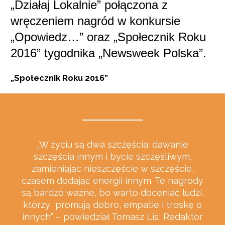
„Działaj Lokalnie” połączona z
wręczeniem nagród w konkursie
„Opowiedz…” oraz „Społecznik Roku
2016” tygodnika „Newsweek Polska”.
„Społecznik Roku 2016”
„W życiu są dwa szczęścia: dawanie
szczęścia innym i bycie szczęśliwym,
zamieniając nieszczęście w szczęście,
czasem dodając energii innym. Te nagrody
są bardzo ważne, bo warto doceniać ludzi,
którzy promują dobro, empatie i troskę o
innych” – powiedział Tomasz Lis, Redaktor