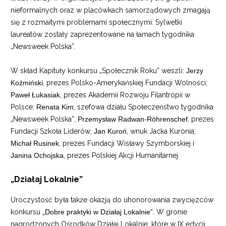
nieformalnych oraz w placówkach samorządowych zmagają
się z rozmaitymi problemami społecznymi. Sylwetki
laureatów zostały zaprezentowane na łamach tygodnika
„Newsweek Polska”.
W skład Kapituły konkursu „Społecznik Roku” weszli
: Jerzy
Koźmiński
, prezes Polsko-Amerykańskiej Fundacji Wolności;
Paweł Łukasiak
, prezes Akademii Rozwoju Filantropii w
Polsce;
Renata Kim
, szefowa działu Społeczeństwo tygodnika
„Newsweek Polska”;
Przemysław Radwan-Röhrenschef
, prezes
Fundacji Szkoła Liderów;
Jan Kuroń
, wnuk Jacka Kuronia;
Michał Rusinek
, prezes Fundacji Wisławy Szymborskiej i
Janina Ochojska
, prezes Polskiej Akcji Humanitarnej.
„Działaj Lokalnie”
Uroczystość była także okazją do uhonorowania zwycięzców
konkursu
„Dobre praktyki w Działaj Lokalnie”
. W gronie
nagrodzonych Ośrodków Działaj Lokalnie, które w IX edycji