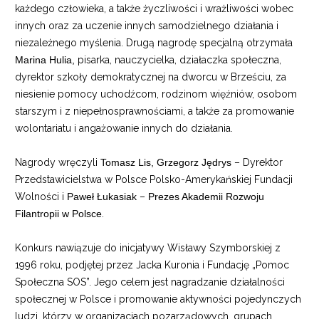
każdego człowieka, a także życzliwości i wrażliwości wobec
innych oraz za uczenie innych samodzielnego działania i
niezależnego myślenia. Drugą nagrodę specjalną otrzymała
Marina Hulia,
pisarka, nauczycielka, działaczka społeczna,
dyrektor szkoły demokratycznej na dworcu w Brześciu, za
niesienie pomocy uchodźcom, rodzinom więźniów, osobom
starszym i z niepełnosprawnościami, a także za promowanie
wolontariatu i angażowanie innych do działania.
Nagrody wręczyli
Tomasz Lis, Grzegorz Jędrys
– Dyrektor
Przedstawicielstwa w Polsce Polsko-Amerykańskiej Fundacji
Wolności i
Paweł Łukasiak
–
Prezes Akademii Rozwoju
Filantropii w Polsce
.
Konkurs nawiązuje do inicjatywy Wisławy Szymborskiej z
1996 roku, podjętej przez Jacka Kuronia i Fundację „Pomoc
Społeczna SOS”. Jego celem jest nagradzanie działalności
społecznej w Polsce i promowanie aktywności pojedynczych
ludzi, którzy w organizacjach pozarządowych, grupach