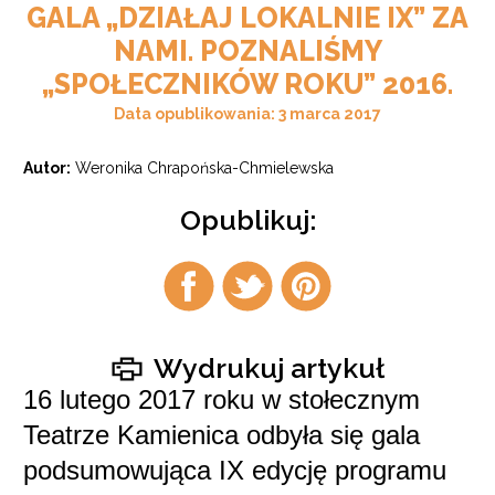
GALA „DZIAŁAJ LOKALNIE IX” ZA
NAMI. POZNALIŚMY
„SPOŁECZNIKÓW ROKU” 2016.
Data opublikowania: 3 marca 2017
Autor:
Weronika Chrapońska-Chmielewska
Opublikuj:
Udostępnij
Udostępnij
Udostępnij
na
na
na
facebook
twitter
pintrest
Wydrukuj artykuł
16 lutego 2017 roku w stołecznym
Teatrze Kamienica odbyła się gala
podsumowująca IX edycję programu