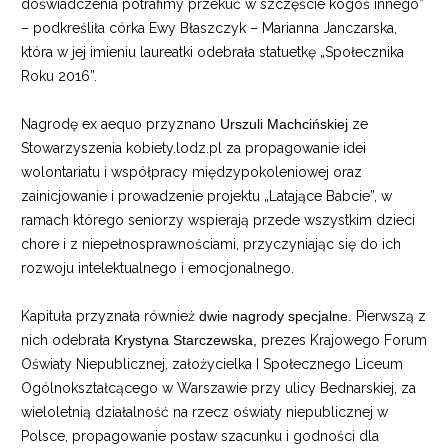
doświadczenia potrafimy przekuć w szczęście kogoś innego”
– podkreśliła córka Ewy Błaszczyk – Marianna Janczarska,
która w jej imieniu laureatki odebrała statuetkę „Społecznika
Roku 2016”.
Nagrodę ex aequo przyznano
Urszuli Machcińskiej
ze
Stowarzyszenia kobiety.lodz.pl za propagowanie idei
wolontariatu i współpracy międzypokoleniowej oraz
zainicjowanie i prowadzenie projektu „Latające Babcie”, w
ramach którego seniorzy wspierają przede wszystkim dzieci
chore i z niepełnosprawnościami, przyczyniając się do ich
rozwoju intelektualnego i emocjonalnego.
Kapituła przyznała również
dwie nagrody specjalne.
Pierwszą z
nich odebrała
Krystyna Starczewska,
prezes Krajowego Forum
Oświaty Niepublicznej, założycielka I Społecznego Liceum
Ogólnokształcącego w Warszawie przy ulicy Bednarskiej, za
wieloletnią działalność na rzecz oświaty niepublicznej w
Polsce, propagowanie postaw szacunku i godności dla