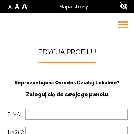
Przejdź do treści
Przejdź do wyszukiwarki
A
A
Mapa strony
A
Zmień
Zmień
Zmień
Zwi
wielkość
wielkość
wielkość
kon
liter
liter
w
liter
na
ser
na
małą
na
średnią
dużą
Rozw
men
EDYCJA PROFILU
Reprezentujesz Ośrodek Działaj Lokalnie?
Zaloguj się do swojego panelu
E-MAIL
HASŁO