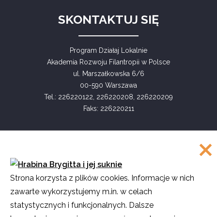
SKONTAKTUJ SIĘ
Program Działaj Lokalnie
Akademia Rozwoju Filantropii w Polsce
ul. Marszałkowska 6/6
00-590 Warszawa
Tel.: 226220122, 226220208, 226220209
Faks: 226220211
COPYRIGHT
Strona korzysta z plików cookies. Informacje w nich
©
Akademia Rozwoju Filantropii w Polsce
zawarte wykorzystujemy m.in. w celach
2016
statystycznych i funkcjonalnych. Dalsze
Projekt i realizacja
SMULTRON