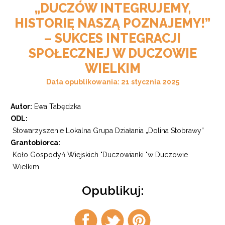
„DUCZÓW INTEGRUJEMY,
HISTORIĘ NASZĄ POZNAJEMY!”
– SUKCES INTEGRACJI
SPOŁECZNEJ W DUCZOWIE
WIELKIM
Data opublikowania: 21 stycznia 2025
Autor:
Ewa Tabędzka
ODL:
Stowarzyszenie Lokalna Grupa Działania „Dolina Stobrawy”
Grantobiorca:
Koło Gospodyń Wiejskich "Duczowianki "w Duczowie
Wielkim
Opublikuj:
Udostępnij
Udostępnij
Udostępnij
na
na
na