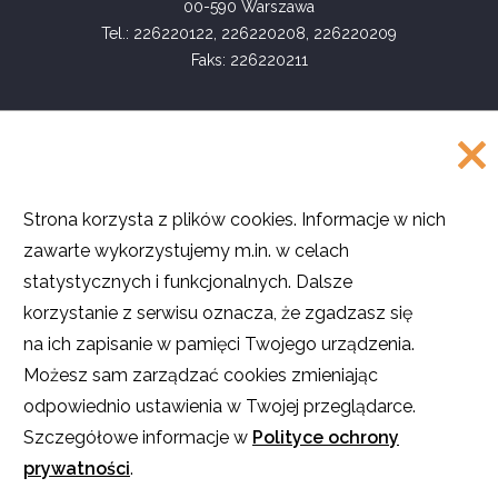
00-590 Warszawa
Tel.: 226220122, 226220208, 226220209
Faks: 226220211
COPYRIGHT
Strona korzysta z plików cookies. Informacje w nich
©
Akademia Rozwoju Filantropii w Polsce
zawarte wykorzystujemy m.in. w celach
2016
statystycznych i funkcjonalnych. Dalsze
Projekt i realizacja
SMULTRON
korzystanie z serwisu oznacza, że zgadzasz się
na ich zapisanie w pamięci Twojego urządzenia.
Możesz sam zarządzać cookies zmieniając
odpowiednio ustawienia w Twojej przeglądarce.
O ile nie stwierdzono inaczej, teksty na stronie są dostępne na licencji
Creative Commons
Uznanie autorstwa – Użycie niekomercyjne – Na tych
Szczegółowe informacje w
Polityce ochrony
samych warunkach
.
prywatności
.
Licencja nie obejmuje zdjęć, filmów i materiałów graficznych. Pewne
prawa zastrzeżone na rzecz autorów poszczególnych treści.