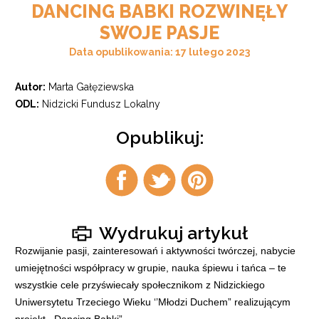
DANCING BABKI ROZWINĘŁY
SWOJE PASJE
Data opublikowania: 17 lutego 2023
Autor:
Marta Gałęziewska
ODL:
Nidzicki Fundusz Lokalny
Opublikuj:
Udostępnij
Udostępnij
Udostępnij
na
na
na
facebook
twitter
pintrest
Wydrukuj artykuł
Rozwijanie pasji, zainteresowań i aktywności twórczej, nabycie
umiejętności współpracy w grupie, nauka śpiewu i tańca – te
wszystkie cele przyświecały społecznikom z Nidzickiego
Uniwersytetu Trzeciego Wieku ‘’Młodzi Duchem” realizującym