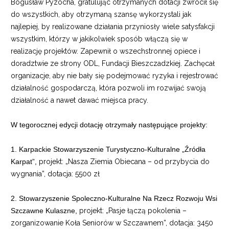
Bogusław Pyzocha, gratulując otrzymanych dotacji zwrócił się
do wszystkich, aby otrzymaną szansę wykorzystali jak
najlepiej, by realizowane działania przyniosły wiele satysfakcji
wszystkim, którzy w jakikolwiek sposób włączą się w
realizację projektów. Zapewnił o wszechstronnej opiece i
doradztwie ze strony ODL, Fundacji Bieszczadzkiej. Zachęcał
organizacje, aby nie bały się podejmować ryzyka i rejestrować
działalność gospodarczą, która pozwoli im rozwijać swoją
działalność a nawet dawać miejsca pracy.
W tegorocznej edycji dotację otrzymały następujące projekty:
1. Karpackie Stowarzyszenie Turystyczno-Kulturalne „Źródła
Karpat”,
projekt: „Nasza Ziemia Obiecana – od przybycia do
wygnania”, dotacja: 5500 zł
2. Stowarzyszenie Spoleczno-Kulturalne Na Rzecz Rozwoju Wsi
Szczawne Kulaszne,
projekt: „Pasje łączą pokolenia –
zorganizowanie Koła Seniorów w Szczawnem”, dotacja: 3450