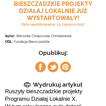
BIESZCZADZKIE PROJEKTY
DZIAŁAJ LOKALNIE JUŻ
WYSTARTOWAŁY!
Data opublikowania: 22 czerwca 2017
Autor:
Weronika Chrapońska-Chmielewska
ODL:
Fundacja Bieszczadzka
Opublikuj:
Udostępnij
Udostępnij
Udostępnij
na
na
na
facebook
twitter
pintrest
Wydrukuj artykuł
Ruszyły bieszczadzkie projekty
Programu Działaj Lokalnie X.