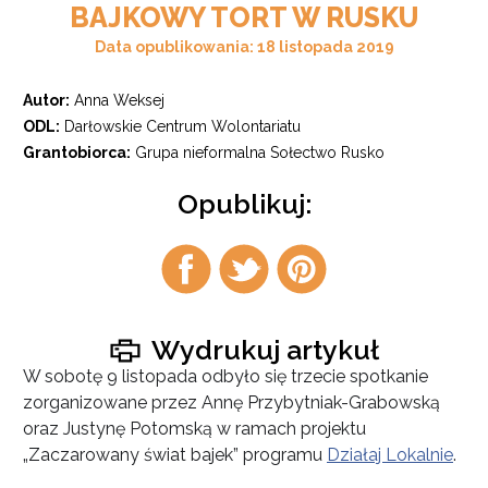
BAJKOWY TORT W RUSKU
Data opublikowania: 18 listopada 2019
Autor:
Anna Weksej
ODL:
Darłowskie Centrum Wolontariatu
Grantobiorca:
Grupa nieformalna Sołectwo Rusko
Opublikuj:
Udostępnij
Udostępnij
Udostępnij
na
na
na
facebook
twitter
pintrest
Wydrukuj artykuł
W sobotę 9 listopada odbyło się trzecie spotkanie
zorganizowane przez Annę Przybytniak-Grabowską
oraz Justynę Potomską w ramach projektu
„Zaczarowany świat bajek” programu
Działaj Lokalnie
.