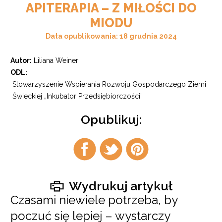
APITERAPIA – Z MIŁOŚCI DO
MIODU
Data opublikowania: 18 grudnia 2024
Autor:
Liliana Weiner
ODL:
Stowarzyszenie Wspierania Rozwoju Gospodarczego Ziemi
Świeckiej „Inkubator Przedsiębiorczości”
Opublikuj:
Udostępnij
Udostępnij
Udostępnij
na
na
na
facebook
twitter
pintrest
Wydrukuj artykuł
Czasami niewiele potrzeba, by
poczuć się lepiej – wystarczy