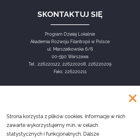
SKONTAKTUJ SIĘ
Program Działaj Lokalnie
Akademia Rozwoju Filantropii w Polsce
ul. Marszałkowska 6/6
00-590 Warszawa
Tel.: 226220122, 226220208, 226220209
Faks: 226220211
COPYRIGHT
Strona korzysta z plików cookies. Informacje w nich
©
Akademia Rozwoju Filantropii w Polsce
zawarte wykorzystujemy m.in. w celach
2016
statystycznych i funkcjonalnych. Dalsze
Projekt i realizacja
SMULTRON