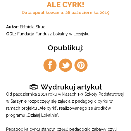
ALE CYRK!
Data opublikowania: 28 października 2019
Autor:
Elżbieta Strug
ODL:
Fundacja Fundusz Lokalny w Leżajsku
Opublikuj:
Udostępnij
Udostępnij
Udostępnij
na
na
na
facebook
twitter
pintrest
Wydrukuj artykuł
Od października 2019 roku w klasach 1-3 Szkoły Podstawowej
w Sarzynie rozpoczęły się zajęcia z pedagogiki cyrku w
ramach projektu „Ale cyrk!”, realizowanego ze środków
programu „Działaj Lokalnie”.
Pedagogika cyrku stanowi część pedagogiki zabawy czyli