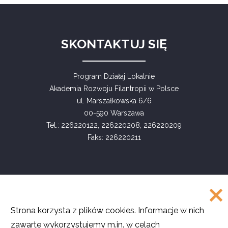
ODL-
Fundusz
Lokalny
RAMŻA,
Promuje
SKONTAKTUJ SIĘ
Się
W
Regionie"
Program Działaj Lokalnie
Akademia Rozwoju Filantropii w Polsce
ul. Marszałkowska 6/6
00-590 Warszawa
Tel.: 226220122, 226220208, 226220209
Faks: 226220211
COPYRIGHT
Strona korzysta z plików cookies. Informacje w nich
©
Akademia Rozwoju Filantropii w Polsce
zawarte wykorzystujemy m.in. w celach
2016