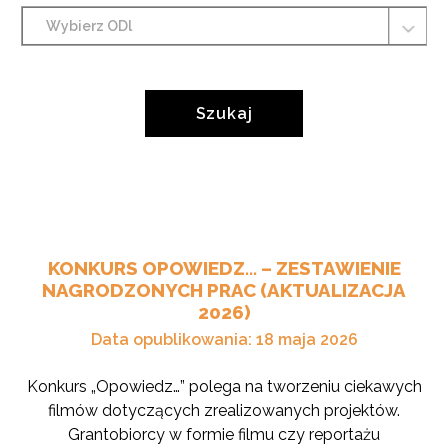
Wybierz
Ośrodek
Działaj
Lokalnie,
Wybierz
z
tag,
którym
z
Szukaj
związane
którym
mają
związane
być
mają
wyszukiwane
być
aktualności
wyszukiwane
aktualności
Lista
KONKURS OPOWIEDZ… – ZESTAWIENIE
Aktualności
NAGRODZONYCH PRAC (AKTUALIZACJA
2026)
Data opublikowania: 18 maja 2026
Konkurs „Opowiedz…” polega na tworzeniu ciekawych
filmów dotyczących zrealizowanych projektów.
Grantobiorcy w formie filmu czy reportażu