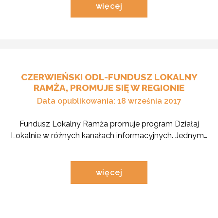
czytaj
więcej
o
aktualności
pod
tytułem
"Nabory
w
lokalnych
konkursach
CZERWIEŃSKI ODL-FUNDUSZ LOKALNY
w
RAMŻA, PROMUJE SIĘ W REGIONIE
2026
roku!"
Data opublikowania: 18 września 2017
Fundusz Lokalny Ramża promuje program Działaj
Lokalnie w różnych kanałach informacyjnych. Jednym…
czytaj
więcej
o
aktualności
pod
tytułem
"Czerwieński