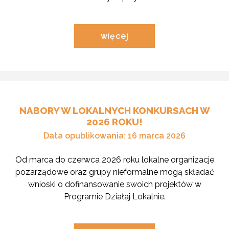
czytaj
więcej
o
aktualności
pod
tytułem
"Konkurs
Opowiedz…
–
Zestawienie
NABORY W LOKALNYCH KONKURSACH W
nagrodzonych
2026 ROKU!
prac
(aktualizacja
Data opublikowania: 16 marca 2026
2026)"
Od marca do czerwca 2026 roku lokalne organizacje
pozarządowe oraz grupy nieformalne mogą składać
wnioski o dofinansowanie swoich projektów w
Programie Działaj Lokalnie.