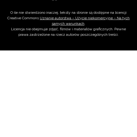
O ile nie stwierdzono inaczej, teksty na stronie są dostępne na licencji
Creative Commons
Uznanie autorstwa – Użycie niekomercyjne – Na tych
samych warunkach
.
Licencja nie obejmuje zdjęć, filmów i materiałów graficznych. Pewne
prawa zastrzeżone na rzecz autorów poszczególnych treści.