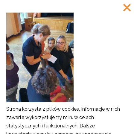
SKONTAKTUJ SIĘ
Program Działaj Lokalnie
Akademia Rozwoju Filantropii w Polsce
ul. Marszałkowska 6/6
00-590 Warszawa
Tel.: 226220122, 226220208, 226220209
Faks: 226220211
COPYRIGHT
©
Akademia Rozwoju Filantropii w Polsce
Strona korzysta z plików cookies. Informacje w nich
2016
zawarte wykorzystujemy m.in. w celach
Projekt i realizacja
SMULTRON
statystycznych i funkcjonalnych. Dalsze